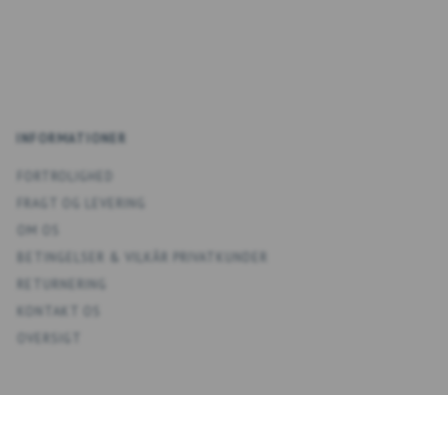
INFORMATIONER
FORTROLIGHED
FRAGT OG LEVERING
OM OS
BETINGELSER & VILKÅR PRIVATKUNDER
RETURNERING
KONTAKT OS
OVERSIGT
KONTO
MIN KONTO