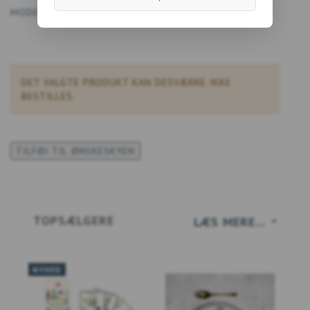
MODEL/VARENR.:
5740028902645
DET VALGTE PRODUKT KAN DESVÆRRE IKKE
BESTILLES.
TILFØJ TIL ØNSKESKYEN
TOPSÆLGERE
LÆS MERE...
NYHED