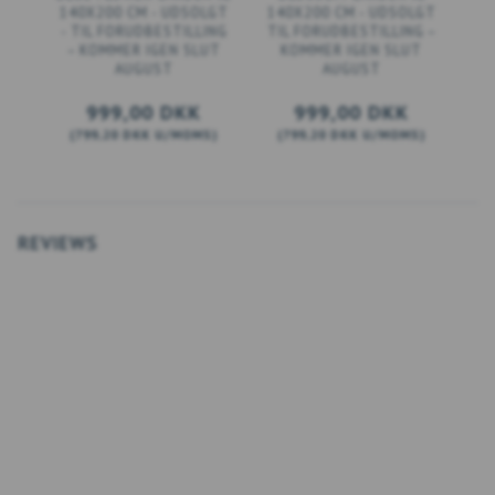
140X200 CM - UDSOLGT
140X200 CM - UDSOLGT
- TIL FORUDBESTILLING
TIL FORUDBESTILLING –
– KOMMER IGEN SLUT
KOMMER IGEN SLUT
AUGUST
AUGUST
999,00 DKK
999,00 DKK
(
799,20 DKK
U/MOMS
)
(
799,20 DKK
U/MOMS
)
(
LÆG I KURV
LÆG I KURV
REVIEWS