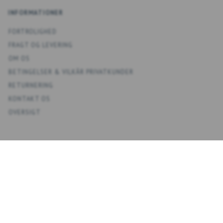
INFORMATIONER
FORTROLIGHED
FRAGT OG LEVERING
OM OS
BETINGELSER & VILKÅR PRIVATKUNDER
RETURNERING
KONTAKT OS
OVERSIGT
KONTO
MIN KONTO
ADRESSEBOG
ØNSKELISTE
ORDREHISTORIK
NYHEDSBREV