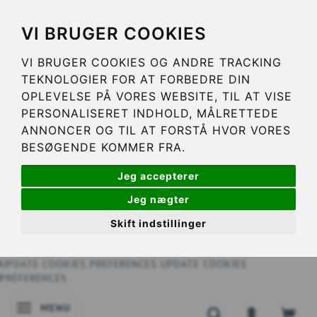
VI BRUGER COOKIES
VI BRUGER COOKIES OG ANDRE TRACKING
TEKNOLOGIER FOR AT FORBEDRE DIN
OPLEVELSE PÅ VORES WEBSITE, TIL AT VISE
PERSONALISERET INDHOLD, MÅLRETTEDE
ANNONCER OG TIL AT FORSTÅ HVOR VORES
BESØGENDE KOMMER FRA.
Jeg accepterer
Jeg nægter
Skift indstillinger
UPDATE COOKIES PREFERENCES
UPDATE COOKIES
PREFERENCES
MENU
SKIFTE NAVIGATION