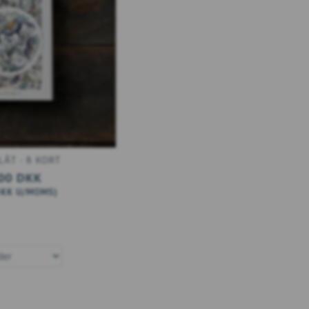
LÅT - 8 KORT
00 DKK
DKK
U/MOMS
)