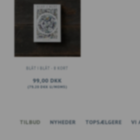
BLÅT I BLÅT - 8 KORT
99,00 DKK
(
79,20 DKK
U/MOMS
)
TILBUD
NYHEDER
TOPSÆLGERE
VI