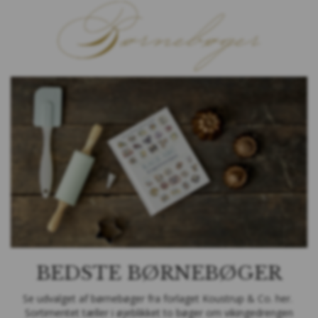
BEDSTE BØRNEBØGER
Se udvalget af børnebøger fra forlaget Koustrup & Co. her.
Sortimentet tæller i øjeblikket to bøger om vikingedrengen