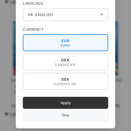
LÆG I KURV
LÆG I KURV
LANGUAGE
ENGLISH
GB
▼
CURRENCY
EUR
EURO
DKK
DANSKE KR.
SEK
DAS MYSTERIUM DES
KRIDTHAVETS MYSTERIE -
SVENSKA KR.
KREIDESMEERES -
HVORFOR DØDE
DEUTSCHES BUCH
DINOSAURERNE?
129,00 DKK
129,00 DKK
Apply
(
103,20 DKK
U/MOMS
)
(
103,20 DKK
U/MOMS
)
LÆG I KURV
LÆG I KURV
Skip