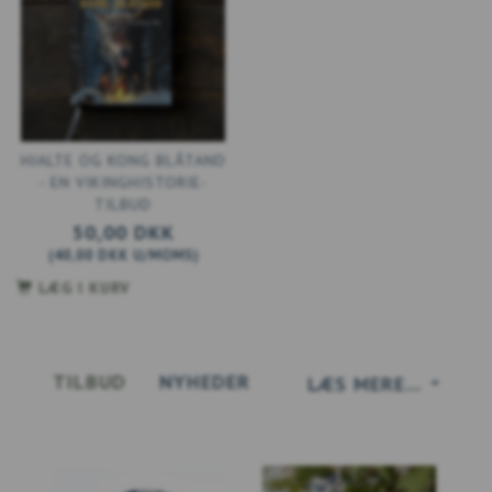
HJALTE OG KONG BLÅTAND
- EN VIKINGHISTORIE-
TILBUD
50,00 DKK
(
40,00 DKK
U/MOMS
)
LÆG I KURV
TILBUD
NYHEDER
LÆS MERE...