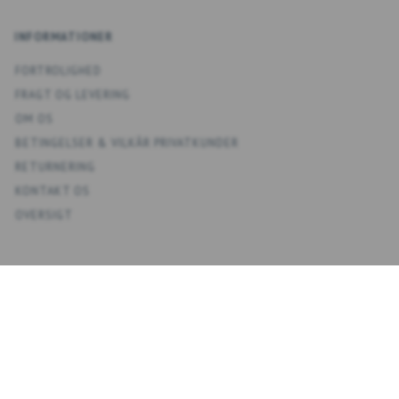
INFORMATIONER
FORTROLIGHED
FRAGT OG LEVERING
OM OS
BETINGELSER & VILKÅR PRIVATKUNDER
RETURNERING
KONTAKT OS
OVERSIGT
KONTO
MIN KONTO
ADRESSEBOG
ØNSKELISTE
ORDREHISTORIK