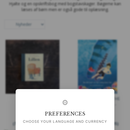
Hjalte og en opskriftsbog med bogstavskager. Bøgerne kan
læses af børn men er også gode til oplæsning.
LILLEN
THE MYSTERY OF THE
⚙
CRETACEOUS SEA -
ENGLISH BOOK
PREFERENCES
99,00 DKK
129,00 DKK
CHOOSE YOUR LANGUAGE AND CURRENCY
(
79,20 DKK
U/MOMS
)
(
103,20 DKK
U/MOMS
)