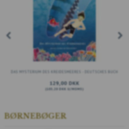
DAS MYSTERIUM DES KREIDESMEERES - DEUTSCHES BUCH
129,00 DKK
(
103,20 DKK
U/MOMS
)
LÆG I KURV
BØRNEBØGER