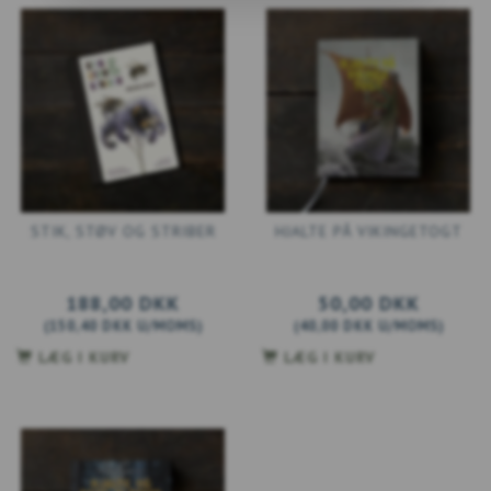
STIK, STØV OG STRIBER
HJALTE PÅ VIKINGETOGT
188,00 DKK
50,00 DKK
(
150,40 DKK
U/MOMS
)
(
40,00 DKK
U/MOMS
)
LÆG I KURV
LÆG I KURV