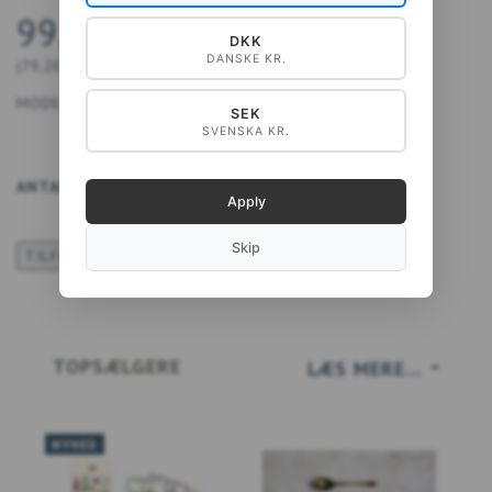
99,00 DKK
DKK
DANSKE KR.
(
79,20 DKK
U/MOMS
)
MODEL/VARENR.:
9788794564342
SEK
SVENSKA KR.
ANTAL
LÆG I KURV
Apply
Skip
TILFØJ TIL ØNSKESKYEN
TOPSÆLGERE
LÆS MERE...
NYHED