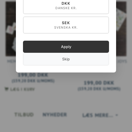
DKK
DANSKE KR.
SEK
SVENSKA KR.
Apply
Skip
MEMO SPIL – BEACH FUN
MEMO SPIL – GARDEN JOYS
- UDSOLGT
199,00 DKK
(
159,20 DKK
U/MOMS
)
199,00 DKK
(
159,20 DKK
U/MOMS
)
LÆG I KURV
TILBUD
NYHEDER
LÆS MERE...