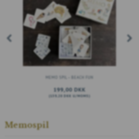
MEMO SPIL – BEACH FUN
199,00 DKK
(
159,20 DKK
U/MOMS
)
SE PRODUKTET
Memospil