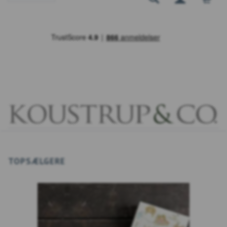
TOPSÆLGERE