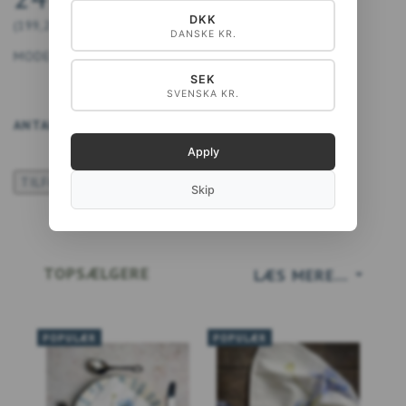
DKK
(
199,20 DKK
U/MOMS
)
DANSKE KR.
MODEL/VARENR.:
5711612034837
SEK
SVENSKA KR.
ANTAL
LÆG I KURV
Apply
TILFØJ TIL ØNSKESKYEN
Skip
TOPSÆLGERE
LÆS MERE...
POPULÆR
POPULÆR