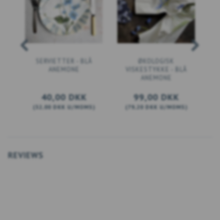
SERVIETTER - BLÅ
ØKOLOGISK
ANEMONE
VISKESTYKKE - BLÅ
ANEMONE
40,00 DKK
99,00 DKK
(
32,00 DKK
U/MOMS
)
(
79,20 DKK
U/MOMS
)
(
LÆG I KURV
SE PRODUKTET
REVIEWS