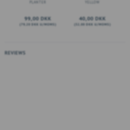
PLANTER
YELLOW
99,00 DKK
40,00 DKK
(
79,20 DKK
U/MOMS
)
(
32,00 DKK
U/MOMS
)
(
LÆG I KURV
LÆG I KURV
REVIEWS