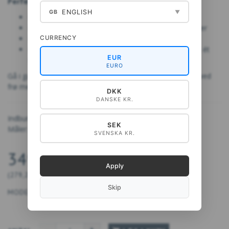
Perfekt til dig, der vil:
ENGLISH
GB
▼
Dyrke flere blomster fra hjemmehøstede frø
Få inspiration til hvilke der er gode at dyrke til buketter
Bidrage til biodiversitet og bæredygtig havepraksis
CURRENCY
Få praktisk viden om frøsamling og blomster samlet ét
EUR
sted
EURO
Gå i gang med din egen blomsterrejse – og oplev magien ved
frø med egne hænder, sanser og hjerte.
DKK
DANSKE KR.
Indbundet, 300 sider.
SEK
Måler: 26 x 21 cm
SVENSKA KR.
349,00 DKK
Apply
(
279,20 DKK
U/MOMS
)
Skip
MODEL/VARENR.:
9788794564243