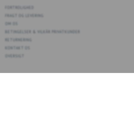
FORTROLIGHED
FRAGT OG LEVERING
OM OS
BETINGELSER & VILKÅR PRIVATKUNDER
RETURNERING
KONTAKT OS
OVERSIGT
KONTO
MIN KONTO
ADRESSEBOG
ØNSKELISTE
ORDREHISTORIK
NYHEDSBREV