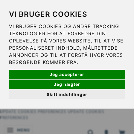
VI BRUGER COOKIES
VI BRUGER COOKIES OG ANDRE TRACKING
TEKNOLOGIER FOR AT FORBEDRE DIN
OPLEVELSE PÅ VORES WEBSITE, TIL AT VISE
PERSONALISERET INDHOLD, MÅLRETTEDE
ANNONCER OG TIL AT FORSTÅ HVOR VORES
BESØGENDE KOMMER FRA.
Jeg accepterer
Jeg nægter
Skift indstillinger
UPDATE COOKIES PREFERENCES
UPDATE COOKIES
PREFERENCES
MENU
SKIFTE NAVIGATION