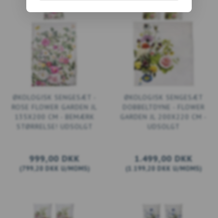
ØKOLOGISK SENGESÆT -
ØKOLOGISK SENGESÆT
ROSE FLOWER GARDEN JL
DOBBELTDYNE - FLOWER
135X200 CM - BEMÆRK
GARDEN JL 200X220 CM -
STØRRELSE! UDSOLGT
UDSOLGT
999,00 DKK
1.499,00 DKK
(
799,20 DKK
U/MOMS
)
(
1.199,20 DKK
U/MOMS
)