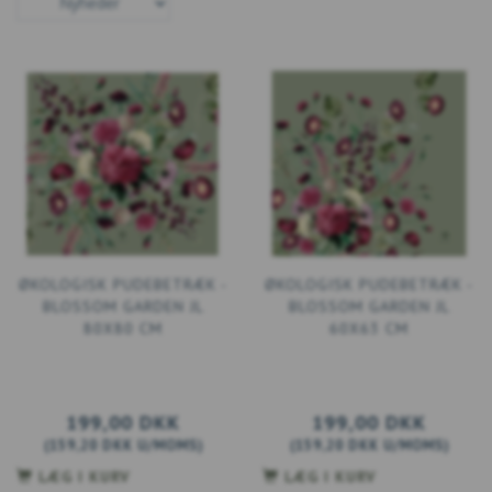
ØKOLOGISK PUDEBETRÆK -
ØKOLOGISK PUDEBETRÆK -
BLOSSOM GARDEN JL
BLOSSOM GARDEN JL
80X80 CM
60X63 CM
199,00 DKK
199,00 DKK
(
159,20 DKK
U/MOMS
)
(
159,20 DKK
U/MOMS
)
LÆG I KURV
LÆG I KURV