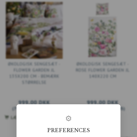
ØKOLOGISK SENGESÆT -
ØKOLOGISK SENGESÆT -
FLOWER GARDEN JL
ROSE FLOWER GARDEN JL
135X200 CM - BEMÆRK
140X220 CM
STØRRELSE
999,00 DKK
999,00 DKK
(
799,20 DKK
U/MOMS
)
(
799,20 DKK
U/MOMS
)
⚙
LÆG I KURV
LÆG I KURV
PREFERENCES