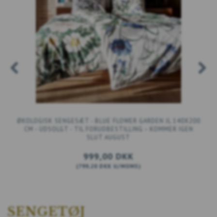
ØKOLOGISK SENGESÆT - BLUE FLOWER GARDEN JL 140X200
CM - UDSOLGT - TIL FORUDBESTILLING – KOMMER IGEN
SLUT AUGUST
999,00 DKK
(
799,20 DKK
U/MOMS
)
LÆG I KURV
SENGETØJ