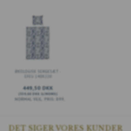
ØKOLOGISK SENGESÆT -
EFEU 140X220
449,50 DKK
(
359,60 DKK
U/MOMS
)
899,00 DKK
DET SIGER VORES KUNDER