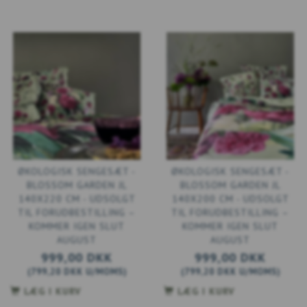
ØKOLOGISK SENGESÆT -
ØKOLOGISK SENGESÆT -
BLOSSOM GARDEN JL
BLOSSOM GARDEN JL
140X220 CM - UDSOLGT
140X200 CM - UDSOLGT
TIL FORUDBESTILLING –
TIL FORUDBESTILLING –
KOMMER IGEN SLUT
KOMMER IGEN SLUT
AUGUST
AUGUST
999,00 DKK
999,00 DKK
(
799,20 DKK
U/MOMS
)
(
799,20 DKK
U/MOMS
)
LÆG I KURV
LÆG I KURV