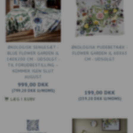
ØKOLOGISK SENGESÆT -
ØKOLOGISK PUDEBETRÆK -
BLUE FLOWER GARDEN JL
FLOWER GARDEN JL 60X63
140X200 CM - UDSOLGT -
CM - UDSOLGT
TIL FORUDBESTILLING –
KOMMER IGEN SLUT
AUGUST
999,00 DKK
(
799,20 DKK
U/MOMS
)
199,00 DKK
(
159,20 DKK
U/MOMS
)
LÆG I KURV