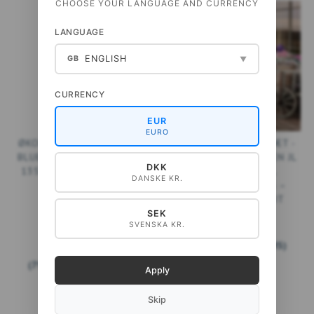
CHOOSE YOUR LANGUAGE AND CURRENCY
LANGUAGE
ENGLISH
GB
▼
CURRENCY
EUR
EURO
ØKOLOGISK SENGESÆT -
ØKOLOGISK SENGESÆT -
BLUE FLOWER GARDEN JL
ROSE FLOWER GARDEN JL
DKK
135X200 CM - BEMÆRK
140X200 CM TIL
DANSKE KR.
STØRRELSE!
FORUDBESTILLING –
KOMMER IGEN SLUT
AUGUST
SEK
SVENSKA KR.
999,00 DKK
(
799,20 DKK
U/MOMS
)
999,00 DKK
(
799,20 DKK
U/MOMS
)
LÆG I KURV
Apply
Skip