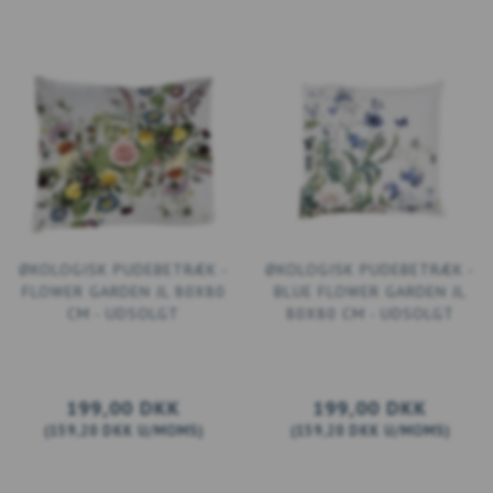
ØKOLOGISK PUDEBETRÆK -
ØKOLOGISK PUDEBETRÆK -
FLOWER GARDEN JL 80X80
BLUE FLOWER GARDEN JL
CM - UDSOLGT
80X80 CM - UDSOLGT
199,00 DKK
199,00 DKK
(
159,20 DKK
U/MOMS
)
(
159,20 DKK
U/MOMS
)