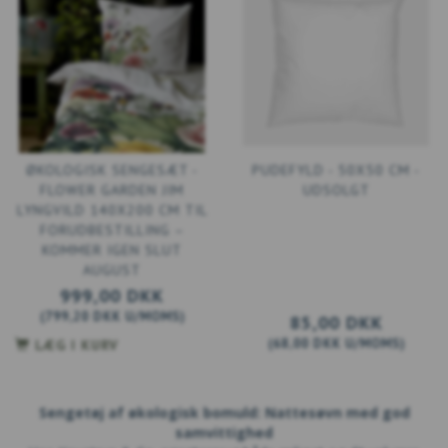
ØKOLOGISK SENGESÆT -
PUDEFYLD - 50X50 CM -
FLOWER GARDEN JIM
UDSOLGT
LYNGVILD 140X200 CM TIL
FORUDBESTILLING –
KOMMER IGEN SLUT
AUGUST
999,00 DKK
(
799,20 DKK
U/MOMS
)
85,00 DKK
(
68,00 DKK
U/MOMS
)
LÆG I KURV
Sengetøj af økologisk bomuld: Nattesøvn med god
samvittighed