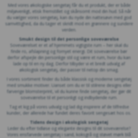
Med vores økologiske sengetøj får du et produkt, der er både
miljøvenligt, etisk fremstillet og skånsomt mod din hud. Så når
du vælger vores sengetøj, kan du nyde din nattesøvn med god
samvittighed, da du tager et skridt mod en grønnere og sundere
verden.
Smukt design til det personlige soveværelse
Soveværelset er et af hjemmets vigtigste rum – her skal du
finde ro, afslapning og fornyet energi. Dit soveværelse bør
derfor afspejle din personlige stil og være et rum, hvor du kan
lade op til en ny dag. Derfor tilbyder vi et bredt udvalg af
økologisk sengetøj, der passer til netop din smag.
I vores sortiment finder du både klassisk og moderne sengetøj
med smukke motiver. Uanset om du er til stilrene designs eller
farverige blomsterprint, vil du kunne finde sengetøj, der gør dit
soveværelse til et personligt og indbydende rum.
Tag et kig på vores udvalg og lad dig inspirere af de tilfredse
kunder, der allerede har fundet deres favorit sengesæt hos os.
Tidens design i økologisk sengetøj
Leder du efter tidløse og elegante designs til dit soveværelse?
Vores ensfarvede sengetøj i sand, koksgrå og støvet mørk blå