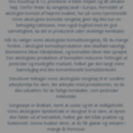
Hos Koustrup & Co. prioriterer vi både miljøet og dit velvære
højt. Derfor finder du sengetøj lavet i Europa, fremstillet af
økologisk bomuld af højeste kvalitet, her på vores hjemmeside.
Vores økologiske bomulds sengetøj giver dig ikke kun en
behagelig nattesøvn, men også tryghed med en god
samvittighed, da det er produceret uden skadelige kemikalier.
Når du vælger vores økologiske bomuldssengetøj, får du mange
fordele. I økologisk bomuldsproduktion sker bladfald naturligt,
blomsterne bliver håndplukket, og bomulden bliver ikke sprøjtet.
Den økologiske produktion af bomulden reducerer forbruget af
pesticider og insektgifte markant, hvilket gør den langt mere
bæredygtig end den konventionelle bomuldsindustri.
Derudover bidrager vores økologiske sengetøj til et sundere
arbejdsmiljø for dem, der arbejder med produktionen, da de
ikke udsættes for de farlige kemikalier, som pesticider
indeholder.
Sengetøjet er åndbart, nemt at vaske og let at vedligeholde.
Vores økologiske dynebetræk er designet til at sikre, at dynen
ikke falder ud af betrækket, hvilket gør det både praktisk og
funktionelt. Denne kvalitet sikrer, at du får glæde og velvære i
mange år fremover.