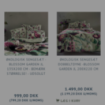
ØKOLOGISK SENGESÆT -
ØKOLOGISK SENGESÆT
BLOSSOM GARDEN JL
DOBBELTDYNE -BLOSSOM
135X200 CM - BEMÆRK
GARDEN JL 200X220 CM
STØRRELSE! - UDSOLGT
1.499,00 DKK
(
1.199,20 DKK
U/MOMS
)
999,00 DKK
(
799,20 DKK
U/MOMS
)
LÆG I KURV