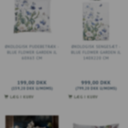
ØKOLOGISK PUDEBETRÆK -
ØKOLOGISK SENGESÆT -
BLUE FLOWER GARDEN JL
BLUE FLOWER GARDEN JL
60X63 CM
140X220 CM
199,00 DKK
999,00 DKK
(
159,20 DKK
U/MOMS
)
(
799,20 DKK
U/MOMS
)
LÆG I KURV
LÆG I KURV