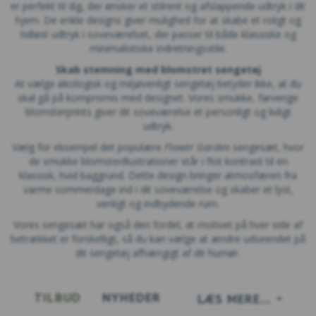
er perfekt til dig, der ønsker et stilrent og afslappende udtryk i dit
hjem. De enkle designs giver mulighed for at skabe et roligt og
tidløst udtryk i soveværelset, der passer til både klassiske og
minimalistiske indretningsstile.
Skab stemning med blomstret sengetøj
At vælge økologisk og miljøvenligt sengetøj betyder ikke, at du
skal gå på kompromis med designet. Vores smukke, farverige
blomsterprints giver dit soveværelse et personligt og livligt
udtryk.
Vælg for eksempel det populære
Flower Garden
sengesæt, hvor
de smukke blomsterillustrationer står i flot kontrast til en
klassisk, hvid baggrund. Dette design bringer atmosfæren fra
varme sommerdage ind i dit soveværelse og skaber et lyst,
venligt og indbydende rum.
Vores sengesæt har også den fordel, at motivet på hver side af
betrækket er forskelligt, så du kan vælge at ændre udseendet på
dit sengetøj afhængigt af dit humør.
TILBUD
NYHEDER
LÆS MERE...