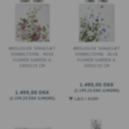
ØKOLOGISK SENGESÆT
ØKOLOGISK SENGESÆT
DOBBELTDYNE - ROSE
DOBBELTDYNE - BLUE
FLOWER GARDEN JL
FLOWER GARDEN JL
200X220 CM
200X220 CM
1.499,00 DKK
(
1.199,20 DKK
U/MOMS
)
1.499,00 DKK
(
1.199,20 DKK
U/MOMS
)
LÆG I KURV