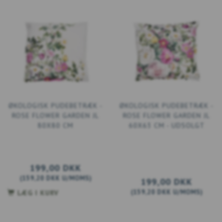
ØKOLOGISK PUDEBETRÆK -
ØKOLOGISK PUDEBETRÆK -
ROSE FLOWER GARDEN JL
ROSE FLOWER GARDEN JL
80X80 CM
60X63 CM - UDSOLGT
199,00 DKK
(
159,20 DKK
U/MOMS
)
199,00 DKK
(
159,20 DKK
U/MOMS
)
LÆG I KURV