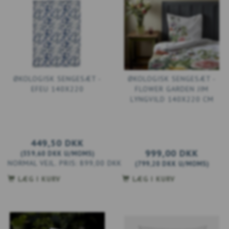
ØKOLOGISK SENGESÆT -
ØKOLOGISK SENGESÆT -
EFEU 140X220
FLOWER GARDEN JIM
LYNGVILD 140X220 CM
449,50 DKK
999,00 DKK
(
359,60 DKK
U/MOMS
)
899,00 DKK
(
799,20 DKK
U/MOMS
)
LÆG I KURV
LÆG I KURV