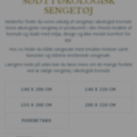
SØDT I ØKOLOGISK
SENGETØJ
Nedenfor finder du vores udvalg af sengetøj i økologisk bomuld.
Vores økologiske sengetøj er produceret i den fineste kvalitet af
bomuld og skabt med miljø, design og ikke mindst komfort for
øje.
Hos os finder du både sengesæt med smukke motiver samt
klassiske og stilrene ensfarvede sengesæt.
Længere nede på siden kan du læse mere om de mange fordele
ved at vælge sengetøj i økologisk bomuld.
140 X 200 CM
140 X 220 CM
135 X 200 CM
200 X 220 CM
PUDEBETRÆK