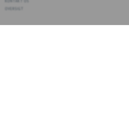
KONTAKT OS
OVERSIGT
KONTO
MIN KONTO
ADRESSEBOG
ØNSKELISTE
ORDREHISTORIK
NYHEDSBREV
NYHEDSBREV
EMAIL-
TILMELD
ADRESSE