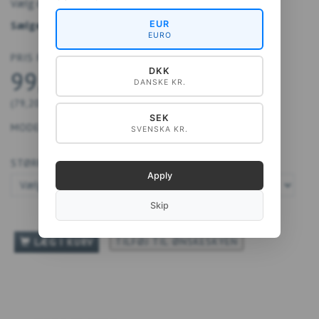
Vælg din foretrukne størrelse i menuen nedenfor.
Sælges uden ramme.
EUR
EURO
PRIS FRA
DKK
99,00 DKK
DANSKE KR.
(
79,20 DKK
U/MOMS
)
SEK
MODEL/VARENR.:
40-A4269
SVENSKA KR.
STØRRELSE:
Apply
Skip
TILFØJ TIL ØNSKESKYEN
LÆG I KURV