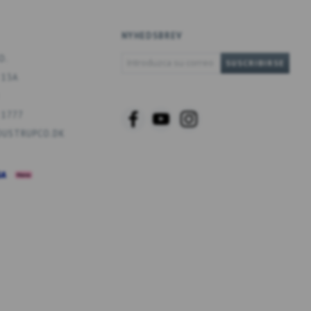
NYHEDSBREV
INTRODUZCA
O.
SUSCRIBIRSE
SU
 13A
CORREO
ELECTRÓNICO
 1777
USTRUPCO.DK