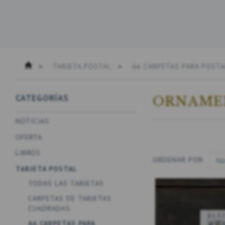
TARJETA POSTAL
A6 CARPETAS PARA POSTA
CATEGORÍAS
ORNAME
NOTICIAS
OFERTA
LIBROS
ORDENAR POR:
TARJETA POSTAL
TODAS LAS TARJETAS
CARPETAS DE TARJETAS
CUADRADAS
A6 CARPETAS PARA