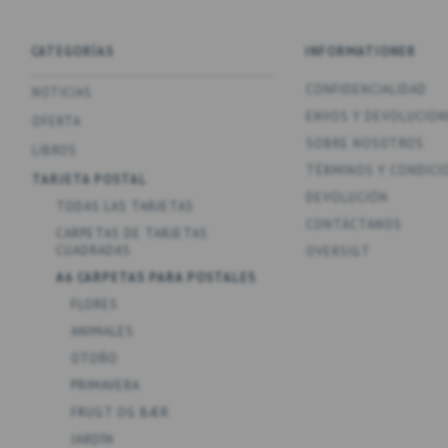
CATEGORÍAS
INFORMATIONER
CONFIDENCIALIDAD
NOTICIAS
ENV­OS Y DEVOLUCION
OFERTA
SOBRE NOSOTROS
LIBROS
TÉRMINOS Y CONDICI
TARJETA POSTAL
DEVOLUCIÓN
TODAS LAS TARJETAS
CONTÁCTANOS
CARPETAS DE TARJETAS
CUADRADAS
OVERSIGT
A6 CARPETAS PARA POSTALES
FLORES
ANIMALES
OTOÑO
PRIMAVERA
FRUGT OG BÆR
JARDÍN