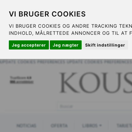
VI BRUGER COOKIES
VI BRUGER COOKIES OG ANDRE TRACKING TEKN
INDHOLD, MÅLRETTEDE ANNONCER OG TIL AT 
Jeg accepterer
Jeg nægter
Skift indstillinger
UPDATE COOKIES PREFERENCES
UPDATE COOKIES PREFERENCE
NOTICIAS
OFERTA
LIBROS
TARJET