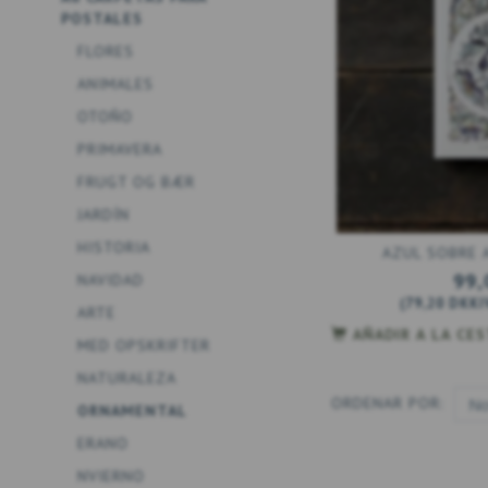
POSTALES
FLORES
ANIMALES
OTOÑO
PRIMAVERA
FRUGT OG BÆR
JARDÍN
HISTORIA
AZUL SOBRE A
99,
NAVIDAD
(
79,20 DKK
I
ARTE
AÑADIR A LA CE
MED OPSKRIFTER
NATURALEZA
ORDENAR POR:
ORNAMENTAL
ERANO
NVIERNO