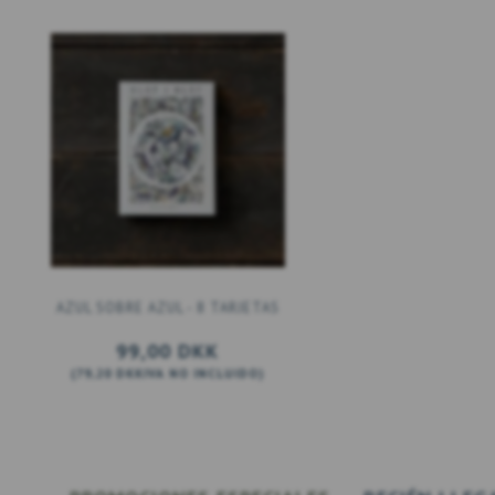
AZUL SOBRE AZUL - 8 TARJETAS
99,00 DKK
(
79,20 DKK
IVA NO INCLUIDO
)