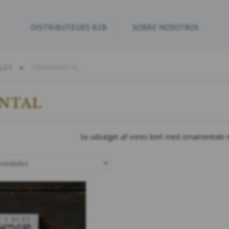
DISTRIBUTEURS B2B
SOBRE NOSOTROS
LES
ORNAMENTAL
NTAL
Se udvalget af vores kort med ornamentale 