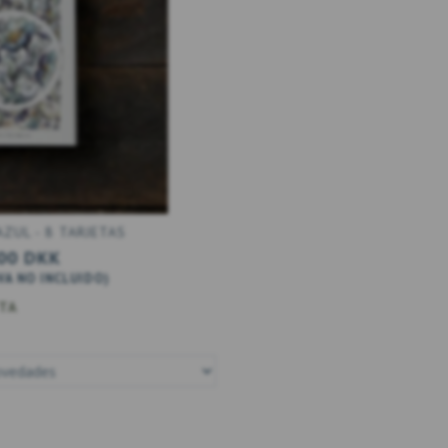
ZUL - 8 TARJETAS
00 DKK
VA NO INCLUIDO
)
STA