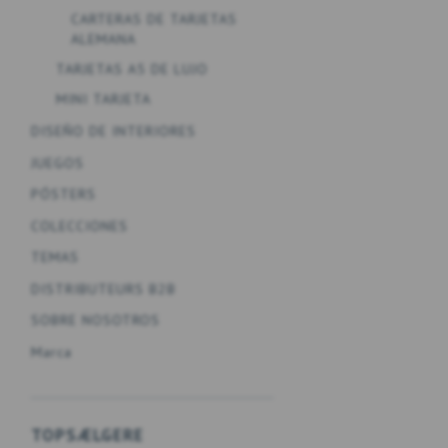
CARTERAS DE TARJETAS
ALEMANA
TARJETAS A5 DE LUJO
MINI TARJETA
DISEÑO DE INTERIORES
JUEGOS
PÓSTERS
COLECCIONES
TEMAS
DISTRIBUTEURS B2B
SOBRE NOSOTROS
Marca
TOPSÆLGERE