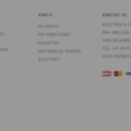
KONTO
KONTAKT OS
KOUSTRUP & C
MI CUENTA
PIBE MØLLEVEJ
ES
MIS DIRECCIONES
3400 HILLERØD
FAVORITOS
TEL. +45 44 95
ONES
HISTORIAL DE PEDIDOS
KOUSTRUP@KO
BOLETINES