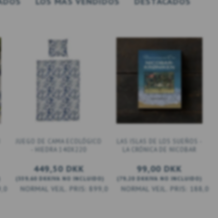
ADOS
LOS MÁS VENDIDOS
DESTACADOS
U
JUEGO DE CAMA ECOLÓGICO
LAS ISLAS DE LOS SUEÑOS -
- HIEDRA 140X220
LA CRÓNICA DE NICOBAR
449,50 DKK
99,00 DKK
)
(
359,60 DKK
IVA NO INCLUIDO
)
(
79,20 DKK
IVA NO INCLUIDO
)
9,00 DKK
899,00 DKK
188,00 
AÑADIR A LA CESTA