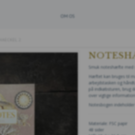
OM OS
HAECKEL 2
NOTESHÆ
Smuk noteshæfte med sk
Hæftet kan bruges til m
arbejdstasken og håndta
på indkøbsturen, brug de
over vigtige informatione
Notesbogen indeholder 4
Materiale: FSC papir
48 sider