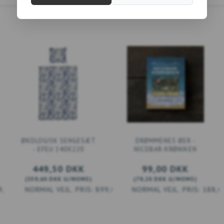
ØKOLOGISK SENGESÆT
DRØMMENES ØER -
- EFEU 140X220
NICOBAR-KRØNIKEN
449,50 DKK
99,00 DKK
(
359,60 DKK
U/MOMS
)
(
79,20 DKK
U/MOMS
)
9,00 DKK
899,00 DKK
188,0
LÆG I KURV