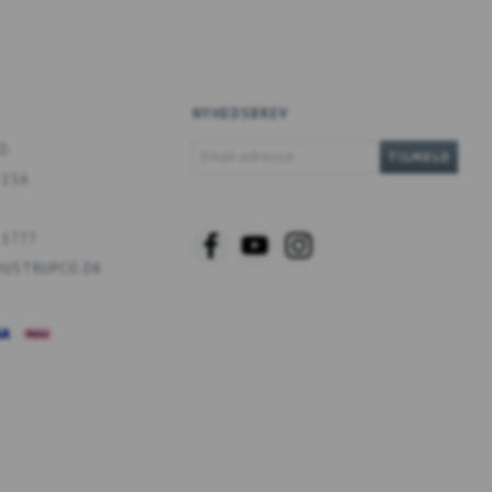
NYHEDSBREV
EMAIL-
O.
TILMELD
ADRESSE
 13A
 1777
USTRUPCO.DK