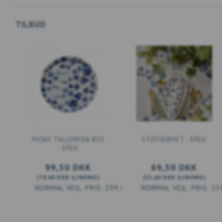
TILBUD
PICNIC TALLERKEN Ø25
STOFSERVIET - EFEU
- EFEU
99,50 DKK
69,50 DKK
(
79,60 DKK
U/MOMS
)
(
55,60 DKK
U/MOMS
)
199,00 DKK
13
LÆG I KURV
LÆG I KURV