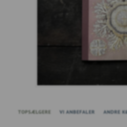
TOPSÆLGERE
VI ANBEFALER
ANDRE K