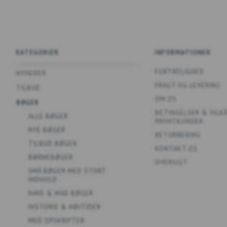
KATEGORIER
INFORMATIONER
FORTROLIGHED
NYHEDER
FRAGT OG LEVERING
TILBUD
OM OS
BØGER
BETINGELSER & VILK
ALLE BØGER
PRIVATKUNDER
NYE BØGER
RETURNERING
TILBUD BØGER
KONTAKT OS
BØRNEBØGER
OVERSIGT
SMÅ BØGER MED STORT
INDHOLD
HAVE & MAD BØGER
HISTORIE & HØJTIDER
MED OPSKRIFTER