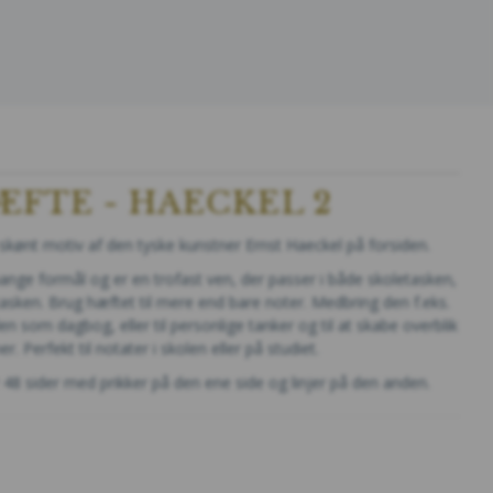
FTE - HAECKEL 2
ønt motiv af den tyske kunstner Ernst Haeckel på forsiden.
ange formål og er en trofast ven, der passer i både skoletasken,
sken. Brug hæftet til mere end bare noter. Medbring den f.eks.
n som dagbog, eller til personlige tanker og til at skabe overblik
r. Perfekt til notater i skolen eller på studiet.
8 sider med prikker på den ene side og linjer på den anden.