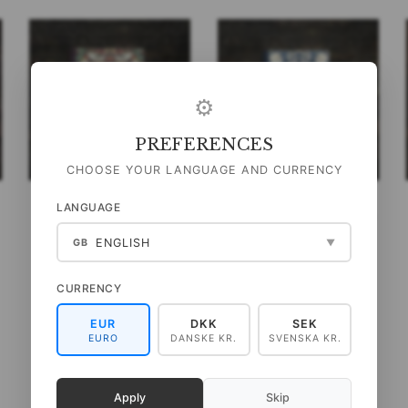
⚙
PREFERENCES
CHOOSE YOUR LANGUAGE AND CURRENCY
LANGUAGE
NOTESHÆFTE -
NOTESHÆFTE - PIMPERNEL
STRAWBERRY THIEF WM
DARK BLUE WM
ENGLISH
GB
▼
49,00 DKK
49,00 DKK
(
39,20 DKK
U/MOMS
)
(
39,20 DKK
U/MOMS
)
CURRENCY
LÆG I KURV
LÆG I KURV
EUR
DKK
SEK
EURO
DANSKE KR.
SVENSKA KR.
Apply
Skip