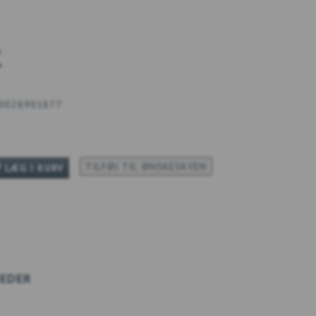
K
0028901877
TILFØJ TIL ØNSKESKYEN
LÆG I KURV
EDER