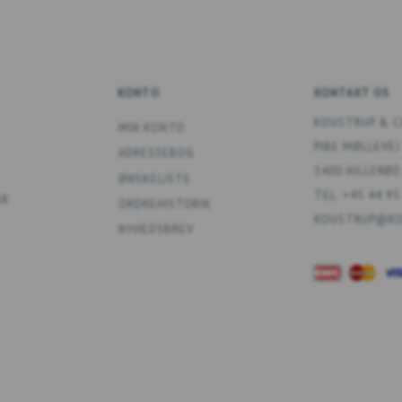
KONTO
KONTAKT OS
KOUSTRUP & C
MIN KONTO
PIBE MØLLEVEJ
ADRESSEBOG
3400 HILLERØD
ØNSKELISTE
TEL. +45 44 95
ÅR
ORDREHISTORIK
KOUSTRUP@KO
NYHEDSBREV