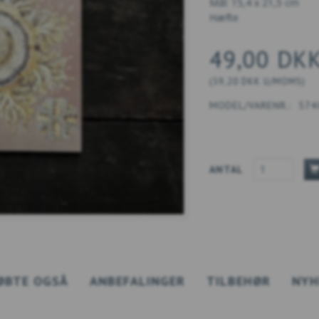
Mål: 15,4 x 21,5 cm
Hæfte
49,00 DK
(
39,20 DKK
U/MOMS
)
MODEL/VARENR.:
574
ANTAL
ØBTE OGSÅ
ANBEFALINGER
TILBEHØR
NYH