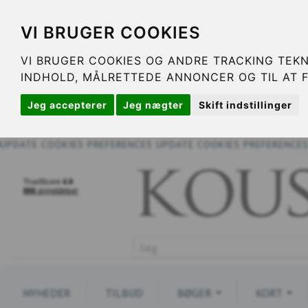
VI BRUGER COOKIES
VI BRUGER COOKIES OG ANDRE TRACKING TEKN
INDHOLD, MÅLRETTEDE ANNONCER OG TIL AT 
Jeg accepterer
Jeg nægter
Skift indstillinger
UPDATE COOKIES PREFERENCES
UPDATE COOKIES PREFERENCE
NYHEDER
TILBUD
BØGER
KORT