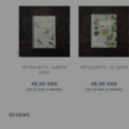
NOTESHÆFTE - GARDEN
NOTESHÆFTE - FD GREEN
BIRDS
49,00 DKK
49,00 DKK
(
39,20 DKK
U/MOMS
)
(
39,20 DKK
U/MOMS
)
LÆG I KURV
LÆG I KURV
REVIEWS