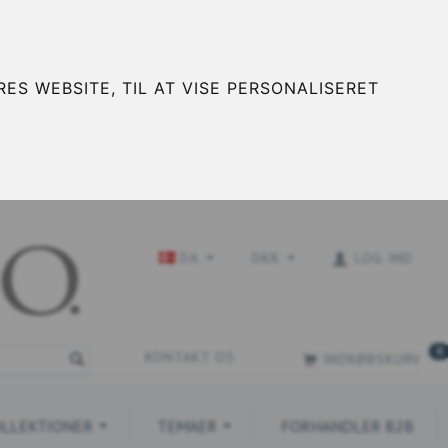
ES WEBSITE, TIL AT VISE PERSONALISERET
DA
DKK
LOG IND
0
KONTAKT OS
INDKØBSKURV
LLEKTIONER
TEMAER
FORHANDLER B2B