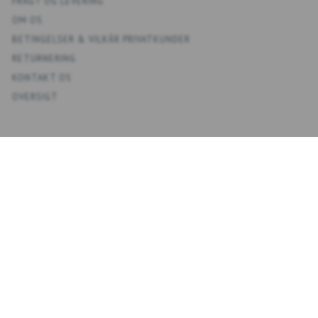
FRAGT OG LEVERING
OM OS
BETINGELSER & VILKÅR PRIVATKUNDER
RETURNERING
KONTAKT OS
OVERSIGT
KONTO
MIN KONTO
ADRESSEBOG
ØNSKELISTE
ORDREHISTORIK
NYHEDSBREV
NYHEDSBREV