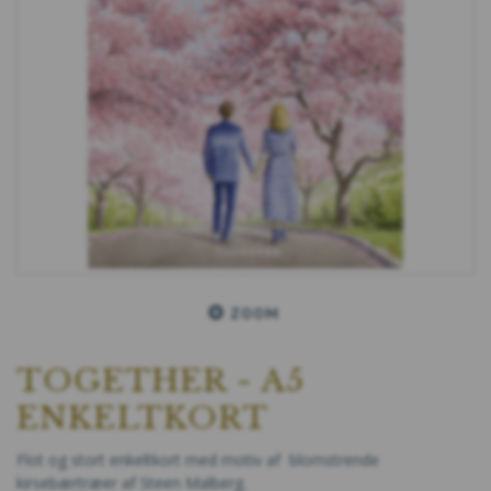
ZOOM
TOGETHER - A5
ENKELTKORT
Flot og stort enkeltkort med motiv af blomstrende
kirsebærtræer af Steen Malberg.