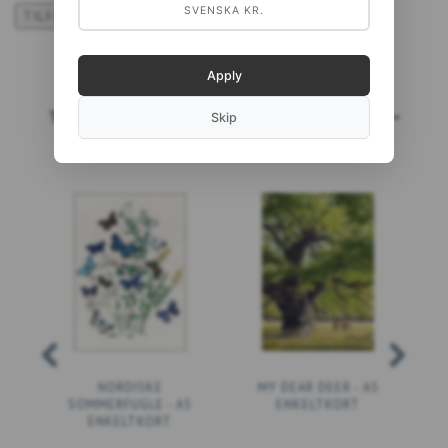
SVENSKA KR.
TILFØJ TIL ØNSKESKYEN
Apply
TOPSÆLGERE
LÆS MERE...
Skip
NORDISKE
MY DEAR DEER - A5
SOMMERFUGLE - A5
ENKELTKORT
ENKELTKORT