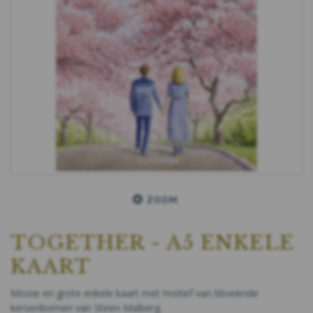
ZOOM
TOGETHER - A5 ENKELE
KAART
Mooie en grote enkele kaart met motief van bloeiende
kersenbomen van Steen Malberg.