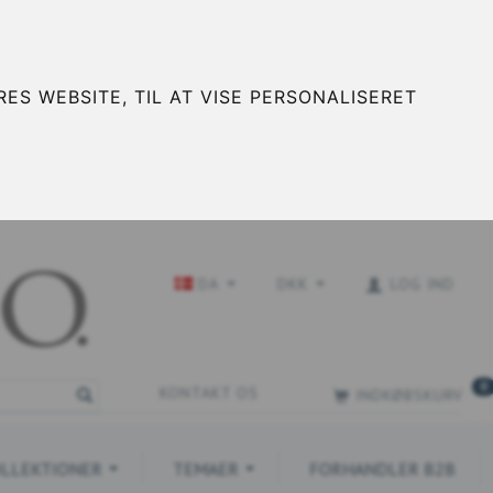
ES WEBSITE, TIL AT VISE PERSONALISERET
DA
DKK
LOG IND
0
KONTAKT OS
INDKØBSKURV
LLEKTIONER
TEMAER
FORHANDLER B2B