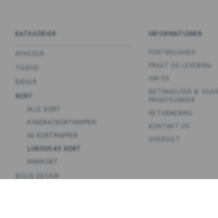
KATEGORIER
INFORMATIONER
FORTROLIGHED
NYHEDER
FRAGT OG LEVERING
TILBUD
OM OS
BØGER
BETINGELSER & VILK
KORT
PRIVATKUNDER
ALLE KORT
RETURNERING
KVADRATKORTMAPPER
KONTAKT OS
A6 KORTMAPPER
OVERSIGT
LUKSUS A5 KORT
MINIKORT
BOLIG DESIGN
SPIL
PLAKATER
KOLLEKTIONER