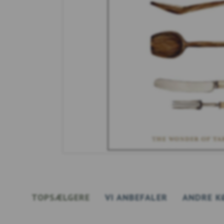
TOPSÆLGERE
VI ANBEFALER
ANDRE K