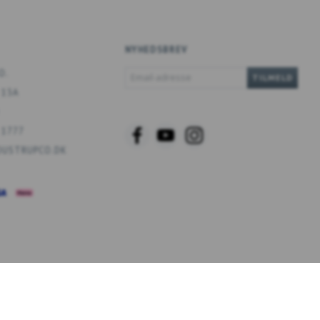
NYHEDSBREV
EMAIL-
O.
TILMELD
ADRESSE
 13A
 1777
USTRUPCO.DK