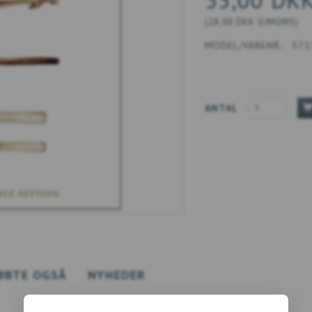
35,00 DK
(
28,00 DKK
U/MOMS
)
MODEL/VARENR.:
571
ANTAL
ØBTE OGSÅ
NYHEDER