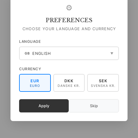
⚙
PREFERENCES
CHOOSE YOUR LANGUAGE AND CURRENCY
LANGUAGE
ENGLISH
GB
▼
CURRENCY
INSECTS - A5 ENKELTKORT
SOLSIKKE - A5
ENKELTKORT
EUR
DKK
SEK
EURO
DANSKE KR.
SVENSKA KR.
35,00 DKK
35,00 DKK
(
28,00 DKK
U/MOMS
)
(
28,00 DKK
U/MOMS
)
LÆG I KURV
Apply
Skip
SE PRODUKTET