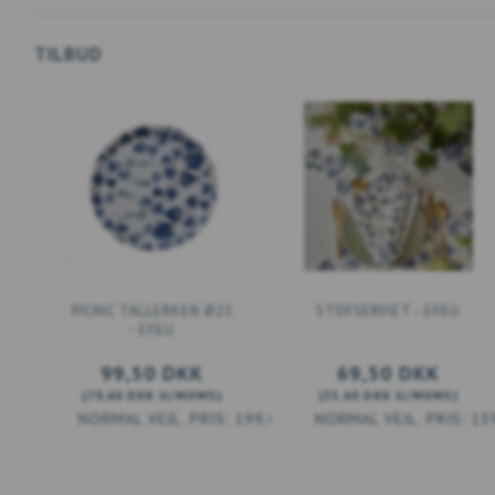
TILBUD
PICNIC TALLERKEN Ø25
STOFSERVIET - EFEU
- EFEU
99,50 DKK
69,50 DKK
(
79,60 DKK
U/MOMS
)
(
55,60 DKK
U/MOMS
)
199,00 DKK
13
LÆG I KURV
LÆG I KURV