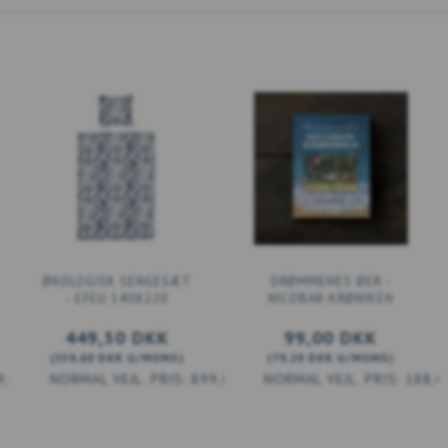
ØKOLOGISK SENGESÆT
DRØMMENES ØER -
- EFEU 140X220
NICOBAR-KRØNIKEN
449,50 DKK
99,00 DKK
(
359,60 DKK
U/MOMS
)
(
79,20 DKK
U/MOMS
)
9,00 DKK
899,00 DKK
188,0
LÆG I KURV