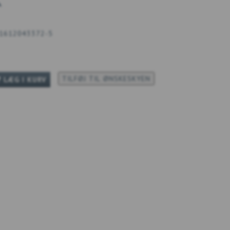
K
1612043372-5
TILFØJ TIL ØNSKESKYEN
LÆG I KURV