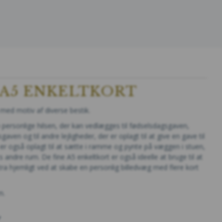
- A5 ENKELTKORT
 med motiv af diverse bestik.
n personlige hilsen, der kan vedlægges til fødselsdagsgaven,
aven og til andre lejligheder, der er oplagt til at give en gave til
t er også oplagt til at sætte i ramme og pynte på væggen i stuen,
andre rum. De fine A5 enkeltkort er også ideelle at bruge til at
 hjemligt ved at skabe en personlig billedvæg med flere kort
m.