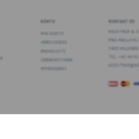
KONTO
KONTAKT OS
KOUSTRUP & C
MIN KONTO
PIBE MØLLEVEJ
ADRESSEBOG
3400 HILLERØD
ØNSKELISTE
TEL. +45 44 95
ÅR
ORDREHISTORIK
KOUSTRUP@KO
NYHEDSBREV