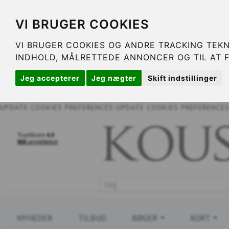
VI BRUGER COOKIES
VI BRUGER COOKIES OG ANDRE TRACKING TEKN
INDHOLD, MÅLRETTEDE ANNONCER OG TIL AT 
Jeg accepterer
Jeg nægter
Skift indstillinger
UPDATE COOKIES PREFERENCES
UPDATE COOKIES PREFERENCE
NYHEDER
TILBUD
BØGER
KORT