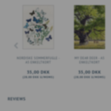
NORDISKE SOMMERFUGLE -
MY DEAR DEER - A5
A5 ENKELTKORT
ENKELTKORT
35,00 DKK
35,00 DKK
(
28,00 DKK
U/MOMS
)
(
28,00 DKK
U/MOMS
)
LÆG I KURV
SE PRODUKTET
REVIEWS