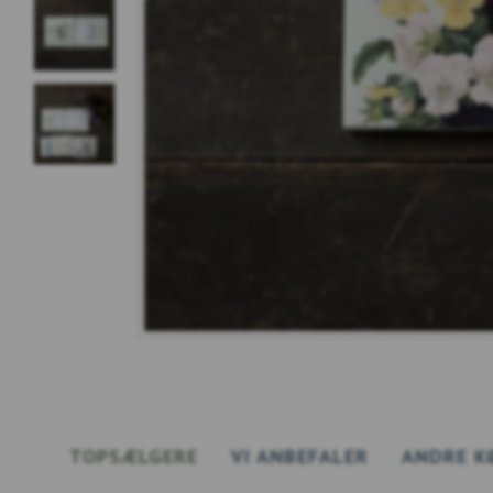
TOPSÆLGERE
VI ANBEFALER
ANDRE K