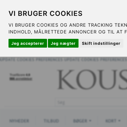
VI BRUGER COOKIES
VI BRUGER COOKIES OG ANDRE TRACKING TEKN
INDHOLD, MÅLRETTEDE ANNONCER OG TIL AT 
Jeg accepterer
Jeg nægter
Skift indstillinger
UPDATE COOKIES PREFERENCES
UPDATE COOKIES PREFERENCE
NYHEDER
TILBUD
BØGER
KORT