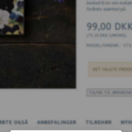
besked til en ven invita
forårets skønhed på.
99,00 DK
(
79,20 DKK
U/MOMS
)
MODEL/VARENR.:
571
DET VALGTE PRODU
TILFØJ TIL ØNSKES
ØBTE OGSÅ
ANBEFALINGER
TILBEHØR
NYH