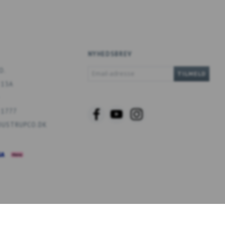
NYHEDSBREV
EMAIL-
O.
TILMELD
ADRESSE
 13A
 1777
USTRUPCO.DK