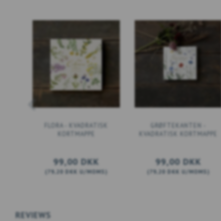
FLORA - KVADRATISK
GRØFTEKANTEN -
KORTMAPPE
KVADRATISK KORTMAPPE
99,00 DKK
99,00 DKK
(
79,20 DKK
U/MOMS
)
(
79,20 DKK
U/MOMS
)
LÆG I KURV
SE PRODUKTET
REVIEWS