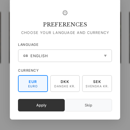
⚙
PREFERENCES
CHOOSE YOUR LANGUAGE AND CURRENCY
LANGUAGE
ENGLISH
GB
▼
CURRENCY
SOMMERKRANSE -
VILD ROSE - KVADRATISK
KVADRATISK KORTMAPPE
KORTMAPPE
EUR
DKK
SEK
EURO
DANSKE KR.
SVENSKA KR.
99,00 DKK
99,00 DKK
(
79,20 DKK
U/MOMS
)
(
79,20 DKK
U/MOMS
)
Apply
Skip
LÆG I KURV
SE PRODUKTET