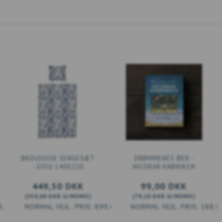
ØKOLOGISK SENGESÆT
DRØMMENES ØER -
- EFEU 140X220
NICOBAR-KRØNIKEN
449,50 DKK
99,00 DKK
(
359,60 DKK
U/MOMS
)
(
79,20 DKK
U/MOMS
)
9,00 DKK
899,00 DKK
188,0
LÆG I KURV