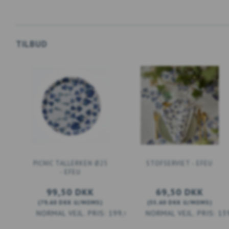
TILBUD
PICNIC TALLERKEN Ø25
STOFSERVIET - EFEU
- EFEU
99,50 DKK
69,50 DKK
(
79,60 DKK
U/MOMS
)
(
55,60 DKK
U/MOMS
)
199,00 DKK
13
LÆG I KURV
LÆG I KURV