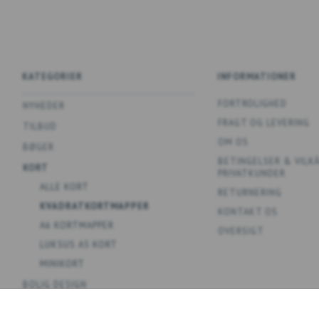
KATEGORIER
INFORMATIONER
FORTROLIGHED
NYHEDER
FRAGT OG LEVERING
TILBUD
OM OS
BØGER
BETINGELSER & VILK
KORT
PRIVATKUNDER
ALLE KORT
RETURNERING
KVADRATKORTMAPPER
KONTAKT OS
A6 KORTMAPPER
OVERSIGT
LUKSUS A5 KORT
MINIKORT
BOLIG DESIGN
SPIL