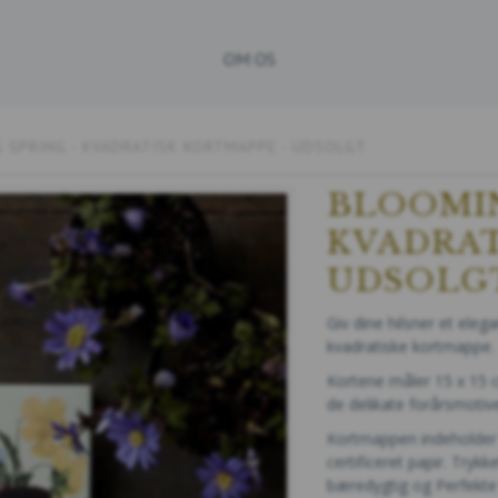
OM OS
 SPRING - KVADRATISK KORTMAPPE - UDSOLGT
BLOOMIN
KVADRAT
UDSOLG
Giv dine hilsner et ele
kvadratiske kortmappe.
Kortene måler 15 x 15 c
de delikate forårsmotive
Kortmappen indeholder o
certificeret papir. Tryk
bæredygtig og Perfekte t