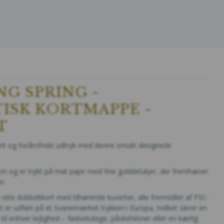
G SPRING -
ISK KORTMAPPE -
T
gant og forårsfriskt udtryk med denne smukt designede
m og er trykt på mat papir med fine gulddetaljer, der fremhæver
r.
tte dobbeltkort med tilhørende kuverter, alle fremstillet af FSC-
ket er udført på et Svanemærket trykkeri i Europa, hvilket sikrer en
il enhver lejlighed – fødselsdage, påskehilsner eller en kærlig