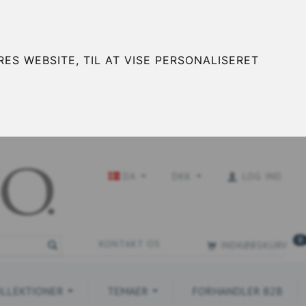
ES WEBSITE, TIL AT VISE PERSONALISERET
DA
DKK
LOG IND
0
KONTAKT OS
INDKØBSKURV
LLEKTIONER
TEMAER
FORHANDLER B2B