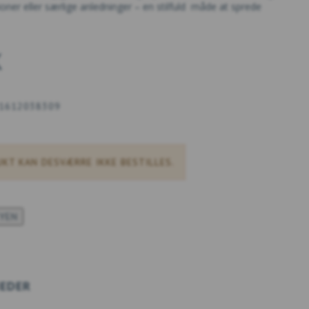
tioner eller særlige anledninger – en stilfuld måde at sprede
K
1612038309
KT KAN DESVÆRRE IKKE BESTILLES.
KYEN
EDER