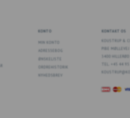
KONTO
KONTAKT OS
KOUSTRUP & C
MIN KONTO
PIBE MØLLEVEJ
ADRESSEBOG
3400 HILLERØD
ØNSKELISTE
TEL. +45 44 95
ÅR
ORDREHISTORIK
KOUSTRUP@KO
NYHEDSBREV