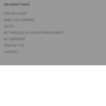
INFORMATIONER
FORTROLIGHED
FRAGT OG LEVERING
OM OS
BETINGELSER & VILKÅR PRIVATKUNDER
RETURNERING
KONTAKT OS
OVERSIGT
KONTO
MIN KONTO
ADRESSEBOG
ØNSKELISTE
ORDREHISTORIK
NYHEDSBREV