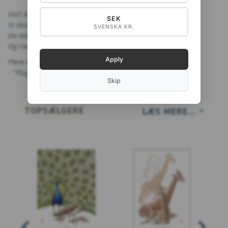
Vort kære, rolige Fædrehjem
SEK
Vi skulde for evigt savne.-
SVENSKA KR.
Da aabned Mama sit vindue paa Klem,
Og raabte paa vore Navne..
Apply
Flere tryk i samme serie:
- "Flugten til Amerika 2"
Skip
TOPSÆLGERE
LÆS MERE...