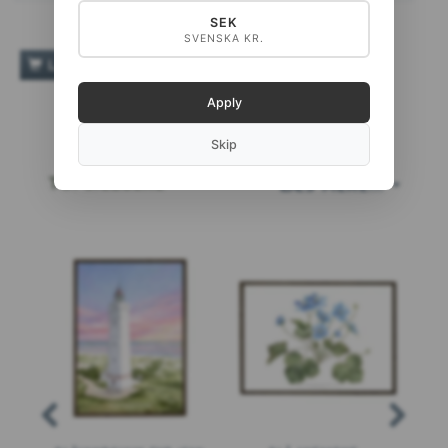
SEK
SVENSKA KR.
TILFØJ TIL ØNSKESKYEN
LÆG I KURV
Apply
Skip
TOPSÆLGERE
LÆS MERE...