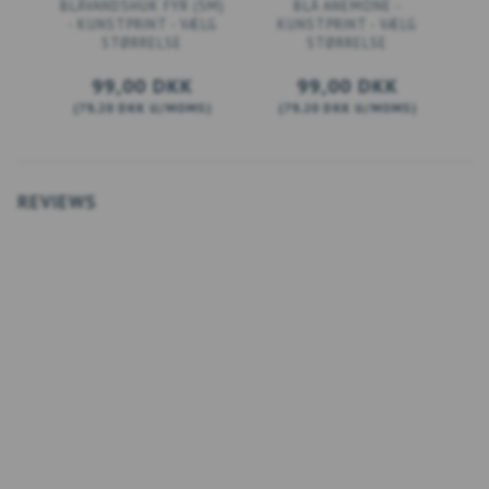
BLÅVANDSHUK FYR (SM)
BLÅ ANEMONE -
- KUNSTPRINT - VÆLG
KUNSTPRINT - VÆLG
STØRRELSE
STØRRELSE
99,00 DKK
99,00 DKK
(
79,20 DKK
U/MOMS
)
(
79,20 DKK
U/MOMS
)
(
SE PRODUKTET
SE PRODUKTET
REVIEWS