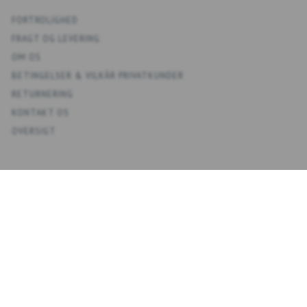
FORTROLIGHED
FRAGT OG LEVERING
OM OS
BETINGELSER & VILKÅR PRIVATKUNDER
RETURNERING
KONTAKT OS
OVERSIGT
KONTO
MIN KONTO
ADRESSEBOG
ØNSKELISTE
ORDREHISTORIK
NYHEDSBREV