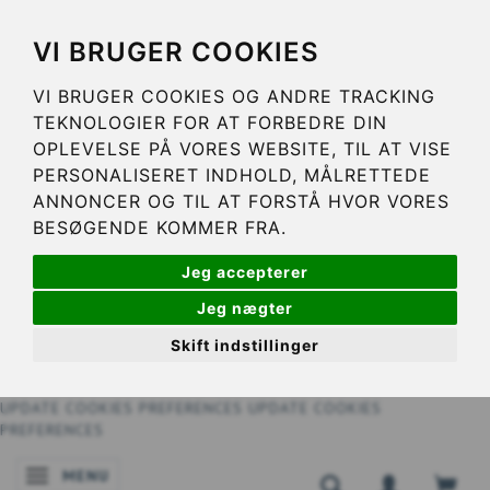
VI BRUGER COOKIES
VI BRUGER COOKIES OG ANDRE TRACKING
TEKNOLOGIER FOR AT FORBEDRE DIN
OPLEVELSE PÅ VORES WEBSITE, TIL AT VISE
PERSONALISERET INDHOLD, MÅLRETTEDE
ANNONCER OG TIL AT FORSTÅ HVOR VORES
BESØGENDE KOMMER FRA.
Jeg accepterer
Jeg nægter
Skift indstillinger
UPDATE COOKIES PREFERENCES
UPDATE COOKIES
PREFERENCES
MENU
NAVIGATIE IN-/UITSCHAKELEN