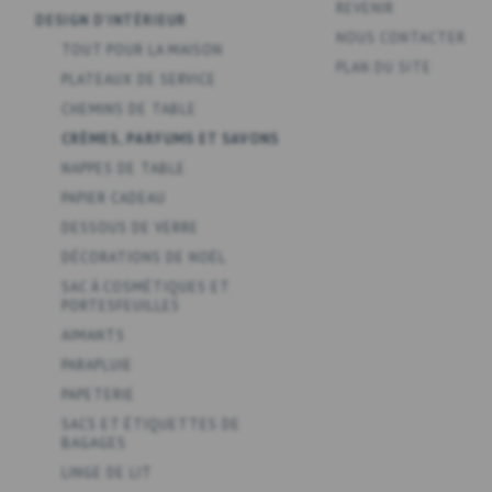
REVENIR
DESIGN D'INTÉRIEUR
NOUS CONTACTER
TOUT POUR LA MAISON
PLAN DU SITE
PLATEAUX DE SERVICE
CHEMINS DE TABLE
CRÈMES, PARFUMS ET SAVONS
NAPPES DE TABLE
PAPIER CADEAU
DESSOUS DE VERRE
DÉCORATIONS DE NOËL
SAC À COSMÉTIQUES ET
PORTESFEUILLES
AIMANTS
PARAPLUIE
PAPETERIE
SACS ET ÉTIQUETTES DE
BAGAGES
LINGE DE LIT