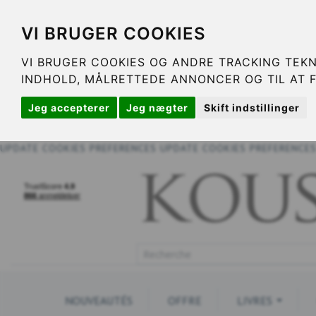
VI BRUGER COOKIES
VI BRUGER COOKIES OG ANDRE TRACKING TEKN
INDHOLD, MÅLRETTEDE ANNONCER OG TIL AT 
Jeg accepterer
Jeg nægter
Skift indstillinger
UPDATE COOKIES PREFERENCES
UPDATE COOKIES PREFERENCE
NOUVEAUTÉS
OFFRE
LIVRES