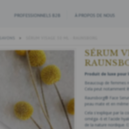
PROFESSIONNELS B2B
À PROPOS DE NOUS
 SAVONS
SÉRUM VISAGE 30 ML - RAUNSBORG
SÉRUM VI
RAUNSB
Produit de luxe pour 
Beaucoup de femmes ren
Cela peut notamment êt
Raunsborg® Face Serum 
peau mate et en même
Cela s'explique par la c
oméga‑6 et l'acide hyal
de la nature nordique. 