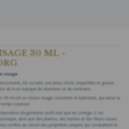
SAGE 30 ML -
ORG
le visage
contrent, tôt ou tard, une peau sèche, imparfaite et grasse.
re dû à un manque de vitamines et de minéraux.
30 ml est un sérum visage concentré et hydratant, qui laisse la
 temps soyeuse.
omposition d'ingrédients actifs tels que les oméga‑3, les
uronique, ainsi que des plantes, des herbes et des fleurs issues
Cela confère au sérum des propriétés uniques qui combattent la