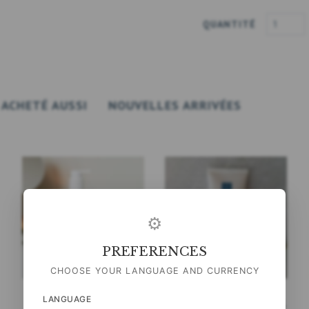
QUANTITÉ
ACHETÉ AUSSI
NOUVELLES ARRIVÉES
⚙
PREFERENCES
CHOOSE YOUR LANGUAGE AND CURRENCY
LANGUAGE
SAVON POUR LES MAINS
NETTOYANT VISAGE 100 ML