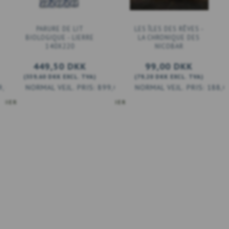
PARURE DE LIT
LES ÎLES DES RÊVES -
BIOLOGIQUE - LIERRE
LA CHRONIQUE DES
140X220
NICOBAR
449,50 DKK
99,00 DKK
(
359,60 DKK
EXCL. TVA
)
(
79,20 DKK
EXCL. TVA
)
9,00 DKK
899,00 DKK
188,0
ANIER
AJOUTER AU PANIER