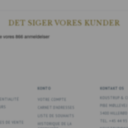
DET SIGER VORES KUNDER
KONTO
KONTAKT OS
KOUSTRUP & C
ENTIALITÉ
VOTRE COMPTE
PIBE MØLLEVEJ
URS
CARNET D'ADRESSES
3400 HILLERØD
LISTE DE SOUHAITS
TEL. +45 44 95
ES DE VENTE
HISTORIQUE DE LA