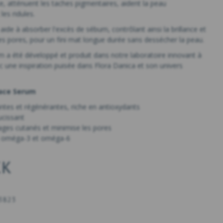
e, atténuent les taches pigmentaires, aident la peau
es ridules.
 aide à absorber l'excès de sébum, contrôlant ainsi la brillance et
es pores, pour un fini mat longue durée sans dessécher la peau.
a été développé et produit dans notre laboratoire innovant à
c une inspiration puisée dans Flora Danica et son univers
Face Serum
iantes et régénérantes, riche en antioxydants
ucissant
ges cutanés et minimise les pores
n oméga-3 et oméga-6
KK
3823