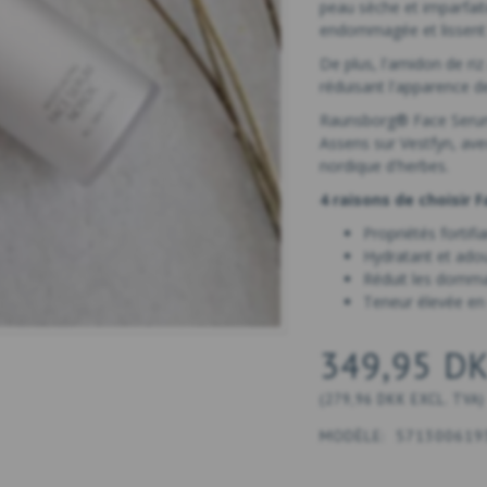
peau sèche et imparfait
endommagée et lissent l
De plus, l'amidon de riz
réduisant l'apparence d
Raunsborg® Face Serum 
Assens sur Vestfyn, ave
nordique d'herbes.
4 raisons de choisir 
Propriétés fortif
Hydratant et ado
Réduit les domma
Teneur élevée e
349,95 D
(
279,96 DKK
EXCL. TVA
)
MODÈLE:
571300619