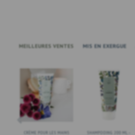
MEILLEURES VENTES
MIS EN EXERGUE
CRÈME POUR LES MAINS
SHAMPOOING 200 ML –