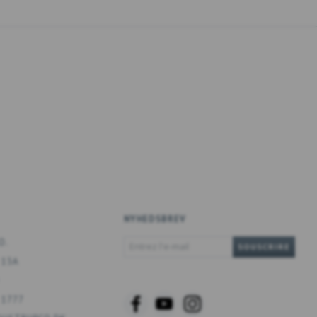
NYHEDSBREV
ENTREZ
O.
SOUSCRIRE
L'E-
 13A
MAIL
 1777