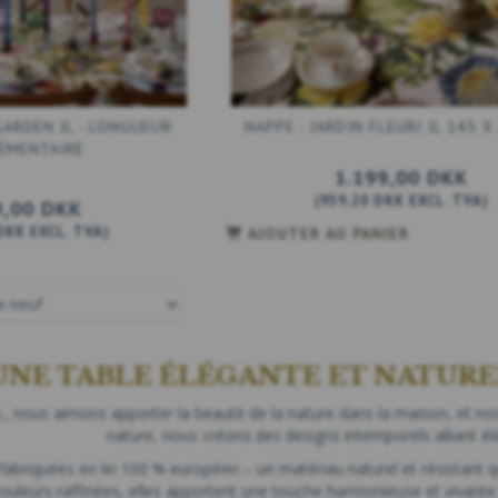
GARDEN JL - LONGUEUR
NAPPE - JARDIN FLEURI JL 145 
ÉMENTAIRE
1.199,00 DKK
(
959,20 DKK
EXCL. TVA
)
9,00 DKK
 DKK
EXCL. TVA
)
AJOUTER AU PANIER
UNE TABLE ÉLÉGANTE ET NATURE
 nous aimons apporter la beauté de la nature dans la maison, et nos 
nature, nous créons des designs intemporels alliant élé
abriquées en lin 100 % européen – un matériau naturel et résistant q
couleurs raffinées, elles apportent une touche harmonieuse et vivante