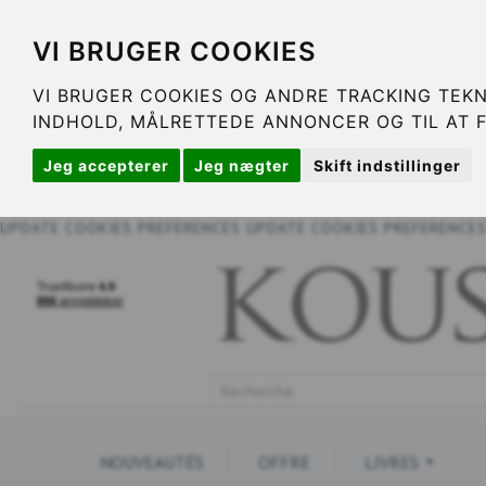
VI BRUGER COOKIES
VI BRUGER COOKIES OG ANDRE TRACKING TEKN
INDHOLD, MÅLRETTEDE ANNONCER OG TIL AT 
Jeg accepterer
Jeg nægter
Skift indstillinger
UPDATE COOKIES PREFERENCES
UPDATE COOKIES PREFERENCE
NOUVEAUTÉS
OFFRE
LIVRES