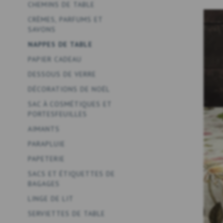
CHEMINS DE TABLE
CRÈMES, PARFUMS ET
SAVONS
NAPPES DE TABLE
PAPIER CADEAU
DESSOUS DE VERRE
DÉCORATIONS DE NOËL
SAC À COSMÉTIQUES ET
PORTESFEUILLES
AIMANTS
PARAPLUIE
PAPETERIE
SACS ET ÉTIQUETTES DE
BAGAGES
LINGE DE LIT
SERVIETTES DE TABLE