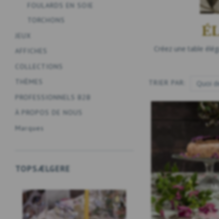
FOULARDS EN SOIE
TORCHONS
É
JEUX
Créez une table éléga
AFFICHES
COLLECTIONS
THÈMES
TRIER PAR:
PROFESSIONNELS B2B
À PROPOS DE NOUS
Marques
TOPSÆLGERE