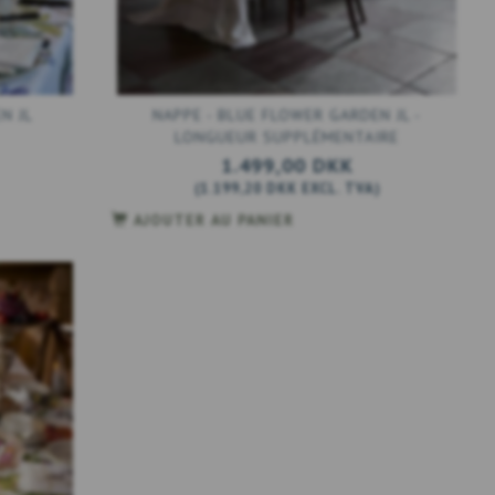
N JL
NAPPE - BLUE FLOWER GARDEN JL -
LONGUEUR SUPPLÉMENTAIRE
1.499,00 DKK
(
1.199,20 DKK
EXCL. TVA
)
AJOUTER AU PANIER