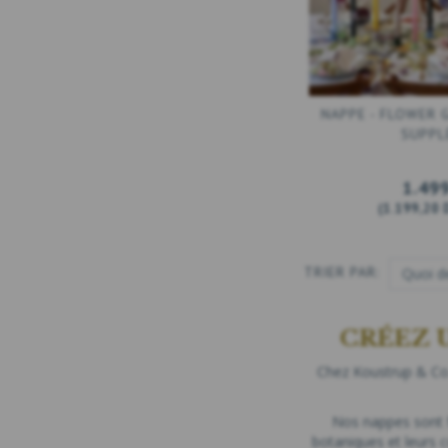
NAPPE - FLOWER 
SUPPL
1.49
(
1.199,20
TRIER PAR:
CRÉEZ 
Chez Koustrup & Co.,
Nos nappes sont f
botaniques et leurs 