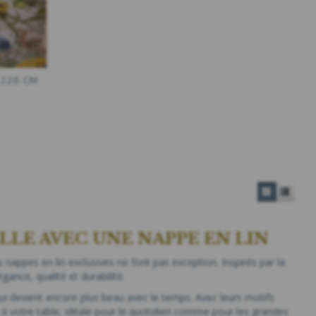
X 220 CM
LLE AVEC UNE NAPPE EN LIN
nappes en lin exclusives ne font pas exception. Inspirés par la
gance, qualité et durabilité.
ui devient encore plus beau avec le temps. Avec leurs motifs
 à votre table, idéale pour le quotidien comme pour les grandes