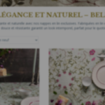
LÉGANCE ET NATUREL – BEL
nte et naturelle avec nos nappes en lin exclusives. Fabriquées en lin e
douce et résistante garantit un look intemporel, parfait pour le quo