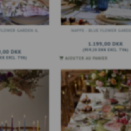
 FLOWER GARDEN JL
NAPPE - BLUE FLOWER GARDE
1.199,00 DKK
(
959,20 DKK
EXCL. TVA
)
9,00 DKK
DKK
EXCL. TVA
)
AJOUTER AU PANIER