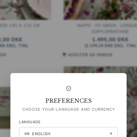
REEN 145 X 220 CM
NAPPE - FD GREEN - LONGU
SUPPLÉMENTAIRE
9,00 DKK
1.499,00 DKK
DKK
EXCL. TVA
)
(
1.199,20 DKK
EXCL. TVA
)
IER
AJOUTER AU PANIER
 220 CM
NAPPE - ROSE FLOWER GARDEN JL
NAPPE - BLOSSOM
- EXTRA LONGUE
K
1.499,00 DKK
1.199,0
VA
)
(
1.199,20 DKK
EXCL. TVA
)
(
959,20 DKK
EX
⚙
IER
AJOUTER AU PANIER
AJOUTER AU
PREFERENCES
CHOOSE YOUR LANGUAGE AND CURRENCY
LANGUAGE
ENGLISH
GB
▼