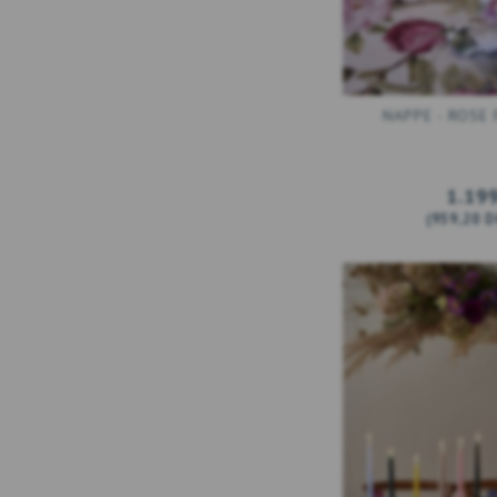
NAPPE - ROSE
1.19
(
959,20 