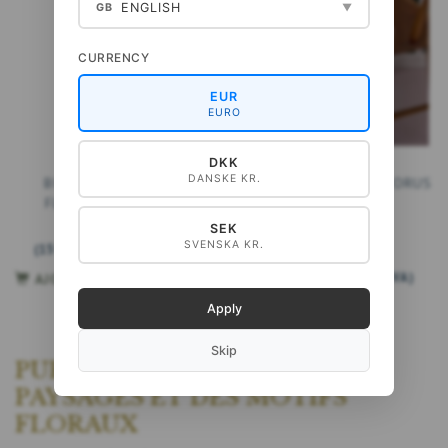
ENGLISH
GB
▼
CURRENCY
EUR
EURO
SAC EN COTON
SAC EN COTON -
DKK
DANSKE KR.
BIOLOGIQUE - BLUE
BIOLOGIQUE - HELLEBORUS
FLOWER GARDEN JL
- ÉPUISÉ
199,00 DKK
SEK
SVENSKA KR.
(
159,20 DKK
EXCL. TVA
)
189,00 DKK
(
151,20 DKK
EXCL. TVA
)
AJOUTER AU PANIER
Apply
Skip
PURSE AVEC DE BEAUX
PAYSAGES ET DES MOTIFS
FLORAUX