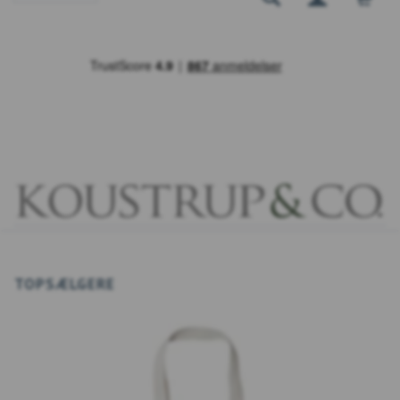
TOPSÆLGERE