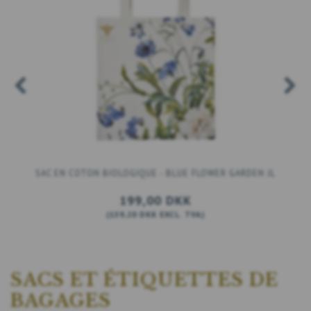
SAC EN COTON BIOLOGIQUE - BLUE FLOWER GARDEN JL
199,00 DKK
(
159,20 DKK
EXCL. TVA
)
VOIR TOUTES LES OPTIONS
SACS ET ÉTIQUETTES DE
BAGAGES