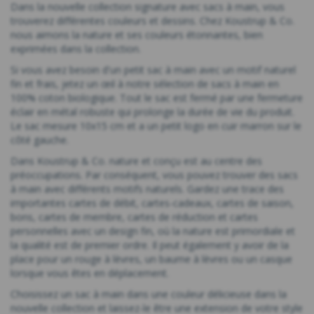
Dans la nouvelle collection signature avec sacs à main, vous
trouverez différentes couleurs et dessins. Chez Koustrup & Co.
nous aimons la nature et ses couleurs étonnantes, bien
exprimées dans la collection.
Si vous avez besoin d'un petit sac à main avec un motif naturel
fin et frais, jetez un œil à notre sélection de sacs à main en
100% coton biologique. Tout le sac est fermé par une fermeture
éclair en métal robuste qui prolonge la durée de vie du produit.
Le sac mesure 10x15 cm et a un petit logo en cuir marron sur le
côté gauche.
Dans Koustrup & Co. nature et conçu est au centre des
préoccupations. Par conséquent, vous pouvez trouver des sacs
à main avec différents motifs naturels. Gardez une trace des
importantes cartes de débit, cartes-cadeaux, cartes de saison,
bons, cartes de membre, cartes de réduction et cartes
personnelles avec un design fin, où la nature est primordiale et
la qualité est de premier ordre. Il peut également y avoir de la
place pour un rouge à lèvres, un baume à lèvres ou un casque
lorsque vous êtes en déplacement.
Choisissez un sac à main dans une couleur délicieuse dans la
nouvelle collection et laissez-le être une extension de votre style