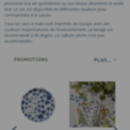
personnel à la vie quotidienne ou aux beaux vêtements le week-
end. Le sac est disponible en différentes couleurs pour
correspondre à la saison.
Tous les sacs à main sont imprimés en Europe avec des
couleurs respectueuses de l'environnement. Le lavage est
recommandé à 30 degrés. La culbute sèche n'est pas
recommandée.
PROMOTIONS
PLUS...