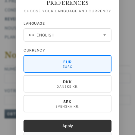
À PROPOS DE NOUS
PREFERENCES
CONDITIONS GÉNÉRALES DE VENTE
CHOOSE YOUR LANGUAGE AND CURRENCY
REVENIR
LANGUAGE
NOUS CONTACTER
ENGLISH
GB
▼
PLAN DU SITE
CURRENCY
Notice de retour
EUR
EURO
NUMÉRO DE COMMANDE
DKK
DANSKE KR.
VOTRE E-MAIL
SEK
SVENSKA KR.
OBTENIR UNE NOTE DE RETOUR
Apply