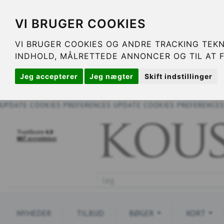
VI BRUGER COOKIES
VI BRUGER COOKIES OG ANDRE TRACKING TEKN
INDHOLD, MÅLRETTEDE ANNONCER OG TIL AT 
Jeg accepterer
Jeg nægter
Skift indstillinger
UPDATE COOKIES PREFERENCES
UPDATE COOKIES PREFERENCE
NYHEDER
TILBUD
BØGER
KORT