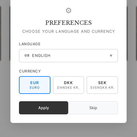
⚙
PREFERENCES
CHOOSE YOUR LANGUAGE AND CURRENCY
LANGUAGE
ENGLISH
GB
▼
CURRENCY
HISTORIC ROSES - 8 KORT
GRØFTEKANTEN -
KVADRATISK KORTMAPPE
EUR
DKK
SEK
EURO
DANSKE KR.
SVENSKA KR.
99,00 DKK
99,00 DKK
(
79,20 DKK
U/MOMS
)
(
79,20 DKK
U/MOMS
)
Apply
Skip
SE PRODUKTET
SE PRODUKTET