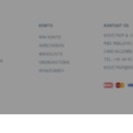
KONTO
KONTAKT OS
KOUSTRUP & C
MIN KONTO
PIBE MØLLEVEJ
ADRESSEBOG
3400 HILLERØD
ØNSKELISTE
TEL. +45 44 95
ÅR
ORDREHISTORIK
KOUSTRUP@KO
NYHEDSBREV