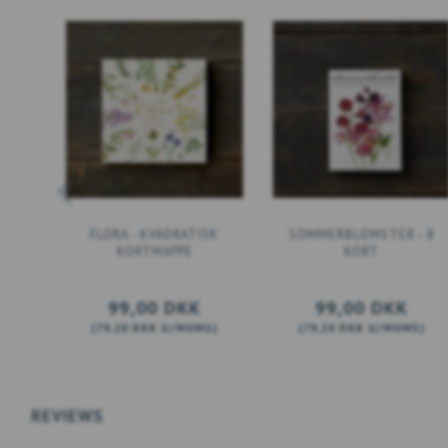
FLORA - KVADRATISK
SOMMERBLOMSTER - 8
KORTMAPPE
KORT
99,00 DKK
99,00 DKK
(
79,20 DKK
U/MOMS
)
(
79,20 DKK
U/MOMS
)
LÆG I KURV
LÆG I KURV
REVIEWS