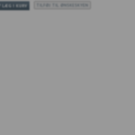
TILFØJ TIL ØNSKESKYEN
LÆG I KURV