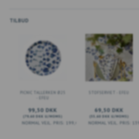
TILBUD
PICNIC TALLERKEN Ø25
STOFSERVIET - EFEU
- EFEU
99,50 DKK
69,50 DKK
(
79,60 DKK
U/MOMS
)
(
55,60 DKK
U/MOMS
)
199,00 DKK
13
LÆG I KURV
LÆG I KURV