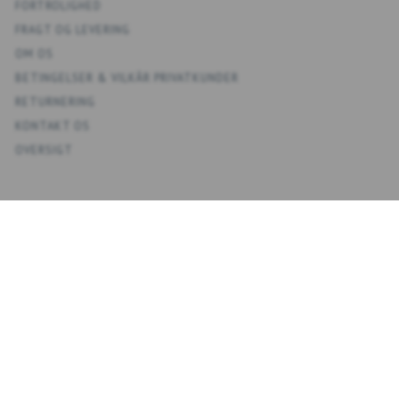
FORTROLIGHED
FRAGT OG LEVERING
OM OS
BETINGELSER & VILKÅR PRIVATKUNDER
RETURNERING
KONTAKT OS
OVERSIGT
KONTO
MIN KONTO
ADRESSEBOG
ØNSKELISTE
ORDREHISTORIK
NYHEDSBREV