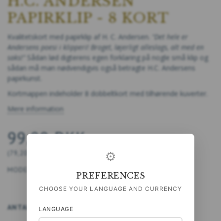
H.C. ANDERSEN
PAPIRKLIP - 8 KORT
Kvalitetskort med papirklip af H. C. Andersen.
"Det hele er
Andersens poesi i klipperi! Broget, løjerligt alleslags, alt med en
saks!"
Sådan lød digterens egen forklaring på nogle små klip og
sådan må man nødvendigvis også betragte H.C. Andersens
papirkunst.
Kortmappen indeholder 8 dobbeltkort med tilhørende kuverter.
Mere information
99,00 DKK
⚙
(
79,20 DKK
U/MOMS
)
MODEL/VARENR.:
5711612019551
PREFERENCES
CHOOSE YOUR LANGUAGE AND CURRENCY
ANTAL
LÆG I KURV
LANGUAGE