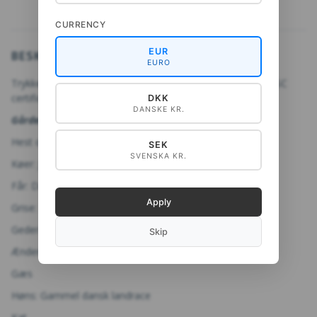
CURRENCY
EUR
BESKRIVELSE
EURO
Trykket er produceret på svanemærket trykkeri, trykt på FSC
certificeret papir.
DKK
DANSKE KR.
Gårdens dyr – dyr på plakaten:
Hest og føl
SEK
SVENSKA KR.
Køer: Jersey, sortbroget dansk malkerace
Får: Dansk landrace
Apply
Grise: Dansk landrace og sortbroget
Geder: Dansk landrace
Skip
Ænder: Moskusænder, landænder
Gæs
Høns: Gammel dansk landrace