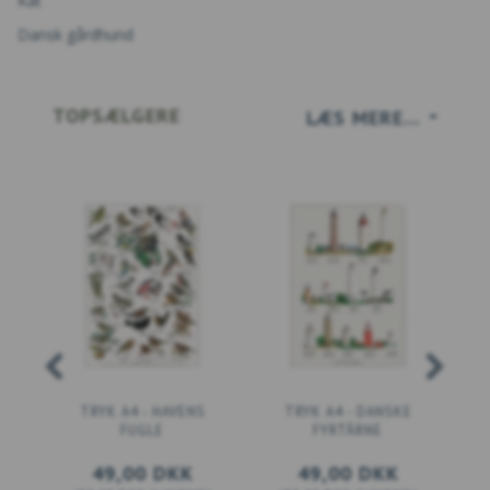
Kat
Dansk gårdhund
TOPSÆLGERE
LÆS MERE...
TRYK A4 - HAVENS
TRYK A4 - DANSKE
FUGLE
FYRTÅRNE
49,00 DKK
49,00 DKK