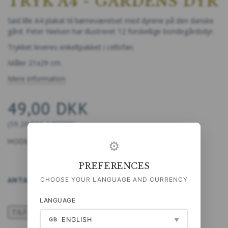
TRYK A4 - GÅRDENS DYR
Sød lille A4 plakat til børneværelset med dyrene på den danske
gård. Peter Nielsen har illustreret 12 forskellige bondegårdsdyr.
Trykket leveres enkeltpakket i cellofan.
Måler 21x29 cm.
Mere information
49,00 DKK
(
39,20 DKK
U/MOMS
)
MODEL/VARENR.:
5711612032352
⚙
PREFERENCES
CHOOSE YOUR LANGUAGE AND CURRENCY
ANTAL
LÆG I KURV
LANGUAGE
TILFØJ TIL ØNSKESKYEN
ENGLISH
GB
▼