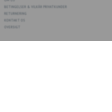
OM OS
BETINGELSER & VILKÅR PRIVATKUNDER
RETURNERING
KONTAKT OS
OVERSIGT
KONTO
MIN KONTO
ADRESSEBOG
ØNSKELISTE
ORDREHISTORIK
NYHEDSBREV
NYHEDSBREV