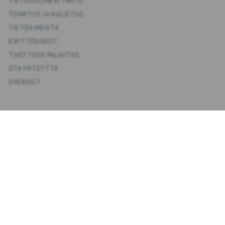
TIETOSUOJAKÄYTÄNTÖ
TOIMITUS JA KULJETUS
TIETOA MEISTÄ
KÄYTTÖEHDOT
TUOTTEEN PALAUTUS
OTA YHTEYTTÄ
OVERSIGT
KONTO
OMA TILI
OSOITEKIRJA
TOIVELISTA
TILAUSHISTORIA
UUTISKIRJE