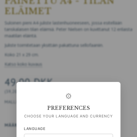
PAINETTU A4 - TILAN
ELÄIMET
Suloinen pieni A4-juliste lastenhuoneeseen, jossa esitellään
tanskalaisen tilan eläimiä. Peter Nielsen on kuvittanut 12 erilaista
maatilan eläintä.
Juliste toimitetaan yksittäin pakattuna sellofaaniin.
Koko 21 x 29 cm.
Katso koko kuvaus
49,00 DKK
(
39,20 DKK
EI SIS. ALV:TÄ
)
⚙
MALLI:
5711612032352
PREFERENCES
CHOOSE YOUR LANGUAGE AND CURRENCY
MÄÄRÄ
LISÄÄ KORIIN
LANGUAGE