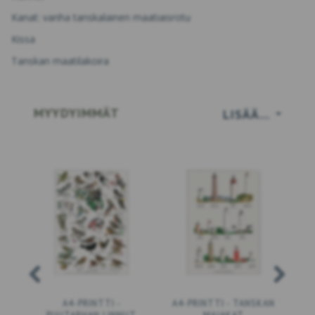
Kanat: vanha tanskalainen maatiaisrotu
Kissa
Tanskan maatilakoira
MYYDYIMMÄT
LISÄÄ…
A4-PRINTTI -
A4-PRINTTI - TANSKAN
PUUTARHAN LINNUT
MAJAKAT