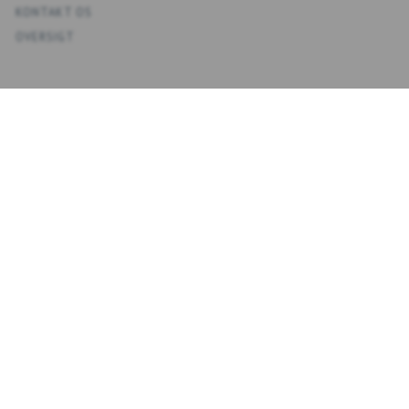
KONTAKT OS
OVERSIGT
KONTO
MIN KONTO
ADRESSEBOG
ØNSKELISTE
ORDREHISTORIK
NYHEDSBREV
NYHEDSBREV
EMAIL-
TILMELD
ADRESSE