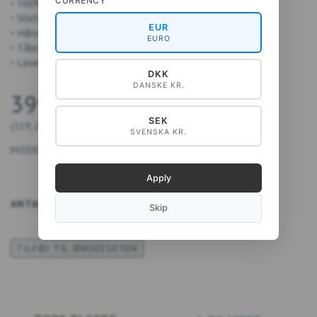
CURRENCY
• 100% silke
• 50x50 cm
EUR
• Håndrullet kanter
EURO
• Tåler håndvask
• Leveres i smuk gaveæske
DKK
DANSKE KR.
399,00 DKK
SEK
(
319,20 DKK
U/MOMS
)
SVENSKA KR.
MODEL/VARENR.:
5711612044461
Apply
ANTAL
LÆG I KURV
Skip
TILFØJ TIL ØNSKESKYEN