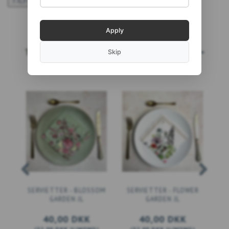
TILFØJ TIL ØNSKESKYEN
Apply
TOPSÆLGERE
LÆS MERE...
Skip
SERVIETTER - BLOSSOM
SERVIETTER - FLOWER
GARDEN JL
GARDEN JL
40,00 DKK
40,00 DKK