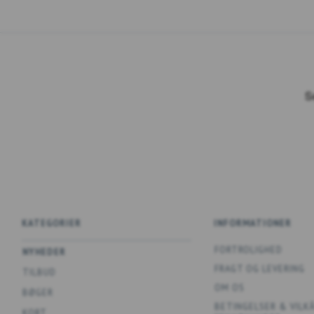
KATEGORIER
INFORMATIONER
FORTROLIGHED
NYHEDER
FRAGT OG LEVERING
TILBUD
OM OS
BØGER
BETINGELSER & VILK
KORT