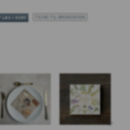
TILFØJ TIL ØNSKESKYEN
LÆG I KURV