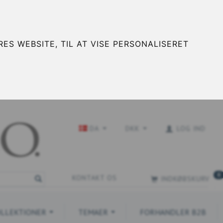
ES WEBSITE, TIL AT VISE PERSONALISERET
DA
DKK
LOG IND
0
KONTAKT OS
INDKØBSKURV
LLEKTIONER
TEMAER
FORHANDLER B2B