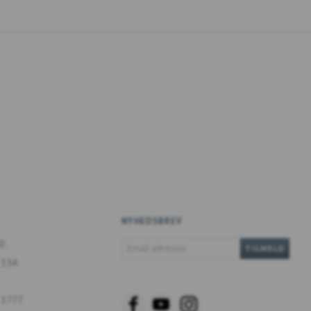
NYHEDSBREV
EMAIL-
O.
TILMELD
ADRESSE
 13A
 1777