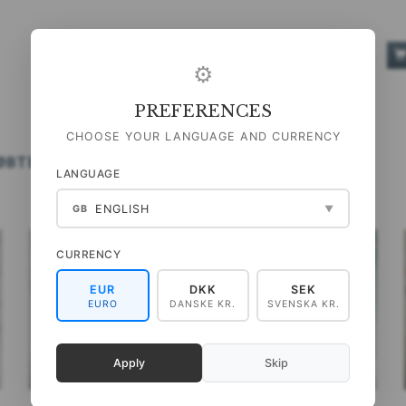
ANTAL
⚙
PREFERENCES
CHOOSE YOUR LANGUAGE AND CURRENCY
ØBTE OGSÅ
NYHEDER
LANGUAGE
ENGLISH
GB
▼
CURRENCY
EUR
DKK
SEK
EURO
DANSKE KR.
SVENSKA KR.
Apply
Skip