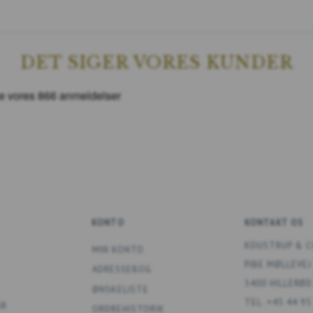
DET SIGER VORES KUNDER
KONTO
KONTAKT OS
KOUSTRUP & C
MIN KONTO
PIBE MØLLEVEJ
ADRESSEBOG
3400 HILLERØD
ØNSKELISTE
TEL. +45 44 95
ÅR
ORDREHISTORIK