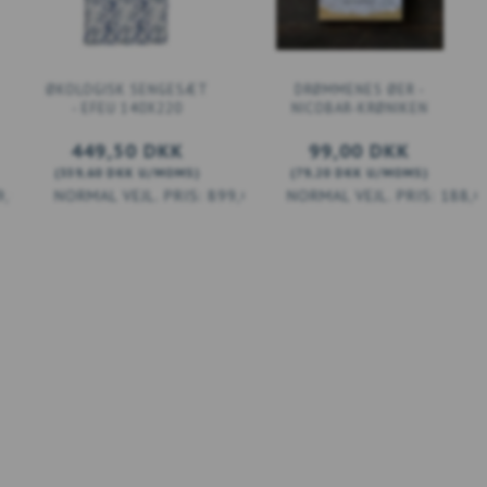
ØKOLOGISK SENGESÆT
DRØMMENES ØER -
- EFEU 140X220
NICOBAR-KRØNIKEN
449,50 DKK
99,00 DKK
(
359,60 DKK
U/MOMS
)
(
79,20 DKK
U/MOMS
)
9,00 DKK
899,00 DKK
188,0
LÆG I KURV