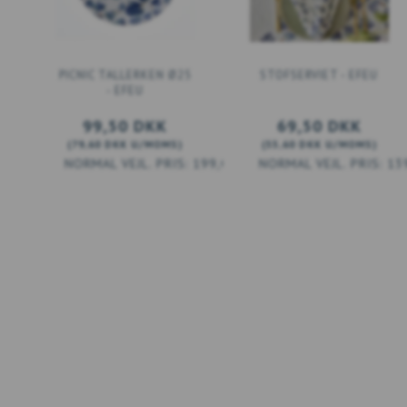
PICNIC TALLERKEN Ø25
STOFSERVIET - EFEU
- EFEU
99,50 DKK
69,50 DKK
(
79,60 DKK
U/MOMS
)
(
55,60 DKK
U/MOMS
)
199,00 DKK
13
LÆG I KURV
LÆG I KURV