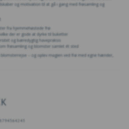
edskaber og motivation til at gå i gang med frøsamling og
:
ster fra hjemmehøstede frø
hvilke der er gode at dyrke til buketter
versitet og bæredygtig havepraksis
 om frøsamling og blomster samlet ét sted
 blomsterrejse – og oplev magien ved frø med egne hænder,
KK
8794564243