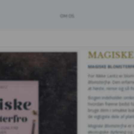
OM OS
MAGISK
MAGISKE BLOMSTERFRØ
For Rikke Lentz er blom
Blomsterfrø
. Den erfar
at høste, rense og så f
Bogen indeholder omkrin
hvordan frøene bedst hå
bruge dem i smukke buket
de vigtigste dele af pla
Magiske Blomsterfrø
er 
økologiske dyrkning og