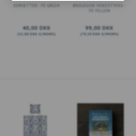
SERVIETTER - FD GREEN
ØKOLOGISK VISKESTYKKE -
FD YELLOW
40,00 DKK
99,00 DKK
(
32,00 DKK
U/MOMS
)
(
79,20 DKK
U/MOMS
)
LÆG I KURV
LÆG I KURV