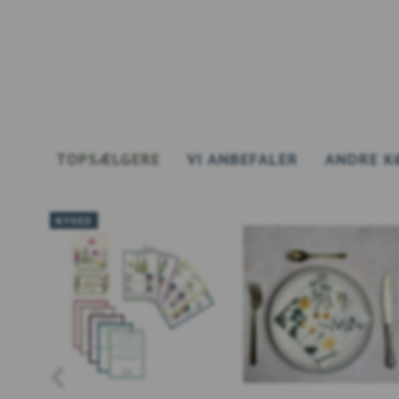
TOPSÆLGERE
VI ANBEFALER
ANDRE K
NYHED