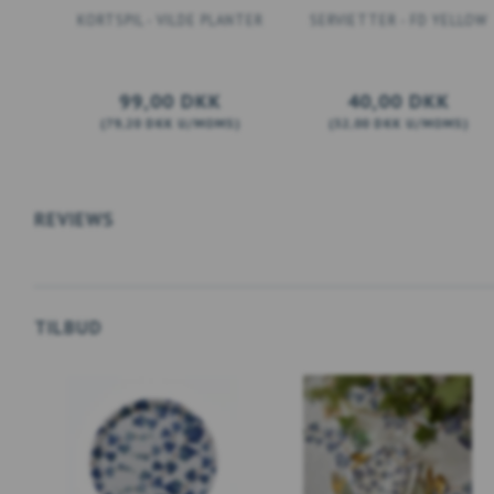
KORTSPIL - VILDE PLANTER
SERVIETTER - FD YELLOW
99,00 DKK
40,00 DKK
(
79,20 DKK
U/MOMS
)
(
32,00 DKK
U/MOMS
)
LÆG I KURV
LÆG I KURV
REVIEWS
TILBUD