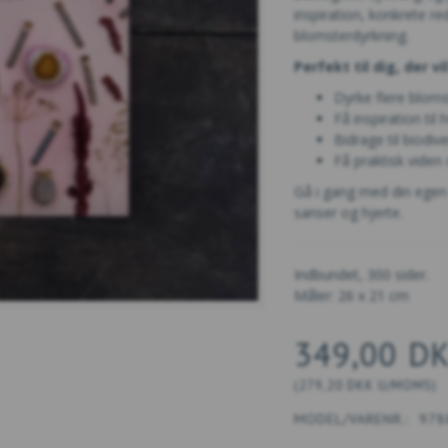
inspiration, konkrete r
blomsterdyrkning.
Perfekt til dig, der vil
Dyrke flere blom
Få inspiration til 
Bidrage til biodi
Få praktisk viden
Gå i gang med din egen
sanser og hjerte.
Indbundet, 300 sider.
Måler: 26 x 21 cm
349,00 D
(
279,20 DKK
U/MOMS
)
MODEL/VARENR.:
978