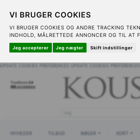
VI BRUGER COOKIES
VI BRUGER COOKIES OG ANDRE TRACKING TEKN
INDHOLD, MÅLRETTEDE ANNONCER OG TIL AT 
Jeg accepterer
Jeg nægter
Skift indstillinger
UPDATE COOKIES PREFERENCES
UPDATE COOKIES PREFERENCE
NYHEDER
TILBUD
BØGER
KORT