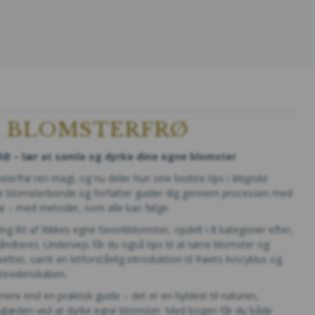
E BLOMSTERFRØ
 – lær at samle og dyrke dine egne blomster
sterfrø ren magi, og nu deler hun sine bedste tips i
Magiske
ne blomsterbonde og forfatter guider dig gennem processen med
rø – med metoder, som alle kan følge.
g 80 af Rikkes egne favoritblomster, opdelt i 8 kategorier efter,
ndteres. Undervejs får du også tips til at tørre blomster og
ter, samt en letforståelig introduktion til frøets livscyklus og
ntevidenskaben.
mere end en praktisk guide – det er en hyldest til naturen,
 glæden ved at dyrke egne blomster. Med bogen får du både