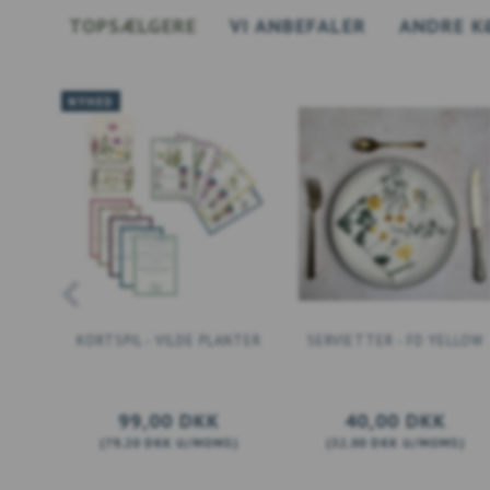
TOPSÆLGERE
VI ANBEFALER
ANDRE K
NYHED
KORTSPIL - VILDE PLANTER
SERVIETTER - FD YELLOW
99,00 DKK
40,00 DKK
(
79,20 DKK
U/MOMS
)
(
32,00 DKK
U/MOMS
)
LÆG I KURV
LÆG I KURV