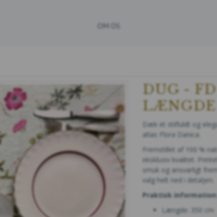
OM OS
DUG - FD
LÆNGDE
Dæk et stilfuldt og ele
atlas Flora Danica.
Fremstillet af 100 % nat
eksklusiv kvalitet. Prin
smuk og ansvarligt frems
valg helt ned i detaljen.
Praktisk information
Længde: 350 cm