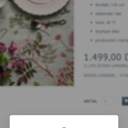
Bredde: 145 cm
Materiale: Hør
Vask: 40 °C
Krymper ikke
produceret i Eur
1.499,00
(
1.199,20 DKK
U/MOMS
MODEL/VARENR.:
574
ANTAL