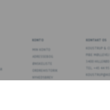
KONTO
KONTAKT OS
KOUSTRUP & C
MIN KONTO
PIBE MØLLEVEJ
ADRESSEBOG
3400 HILLERØD
ØNSKELISTE
TEL. +45 44 95
ÅR
ORDREHISTORIK
KOUSTRUP@KO
NYHEDSBREV