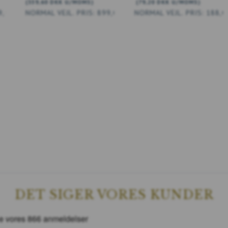
(
359,60 DKK
U/MOMS
)
(
79,20 DKK
U/MOMS
)
9,00 DKK
899,00 DKK
188,0
LÆG I KURV
DET SIGER VORES KUNDER