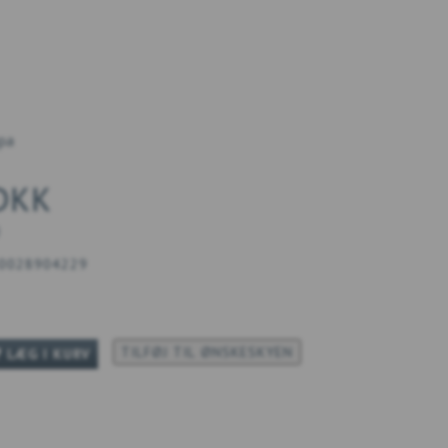
opa
 DKK
)
0028904229
TILFØJ TIL ØNSKESKYEN
LÆG I KURV