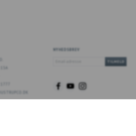
NYHEDSBREV
EMAIL-
O.
TILMELD
ADRESSE
 13A
 1777
USTRUPCO.DK