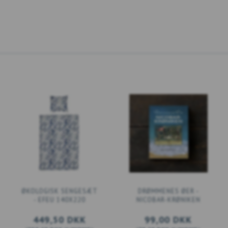
ØKOLOGISK SENGESÆT
DRØMMENES ØER -
- EFEU 140X220
NICOBAR-KRØNIKEN
449,50 DKK
99,00 DKK