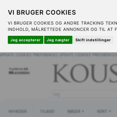
VI BRUGER COOKIES
VI BRUGER COOKIES OG ANDRE TRACKING TEKN
INDHOLD, MÅLRETTEDE ANNONCER OG TIL AT 
Jeg accepterer
Jeg nægter
Skift indstillinger
UPDATE COOKIES PREFERENCES
UPDATE COOKIES PREFERENCE
NYHEDER
TILBUD
BØGER
KORT