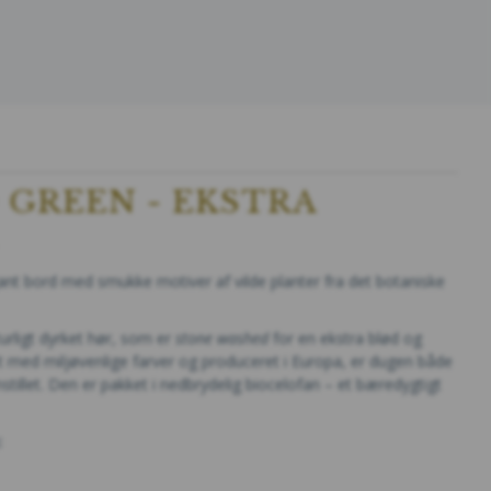
 GREEN - EKSTRA
gant bord med smukke motiver af vilde planter fra det botaniske
urligt dyrket hør, som er
stone washed
for en ekstra blød og
tet med miljøvenlige farver og produceret i Europa, er dugen både
tillet. Den er pakket i nedbrydelig biocelofan – et bæredygtigt
: