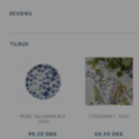
REVIEWS
TILBUD
PICNIC TALLERKEN Ø25
STOFSERVIET - EFEU
- EFEU
99,50 DKK
69,50 DKK