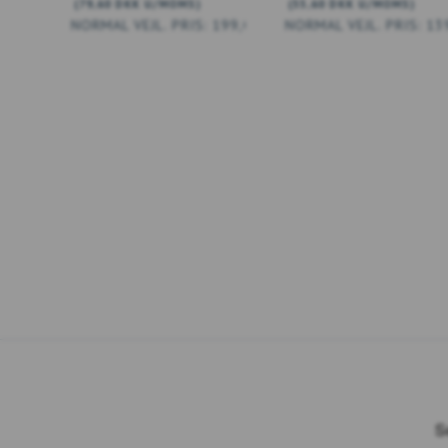
(
79,60 DKK
U/MOMS
)
(
55,60 DKK
U/MOMS
)
199,00 DKK
13
LÆG I KURV
LÆG I KURV