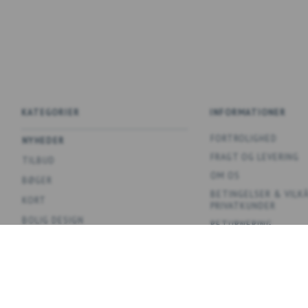
KATEGORIER
INFORMATIONER
FORTROLIGHED
NYHEDER
FRAGT OG LEVERING
TILBUD
OM OS
BØGER
BETINGELSER & VILK
KORT
PRIVATKUNDER
BOLIG DESIGN
RETURNERING
SPIL
KONTAKT OS
PLAKATER
OVERSIGT
KOLLEKTIONER
TEMAER