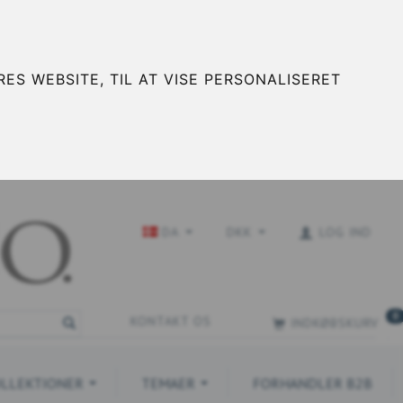
ES WEBSITE, TIL AT VISE PERSONALISERET
DA
DKK
LOG IND
0
KONTAKT OS
INDKØBSKURV
LLEKTIONER
TEMAER
FORHANDLER B2B