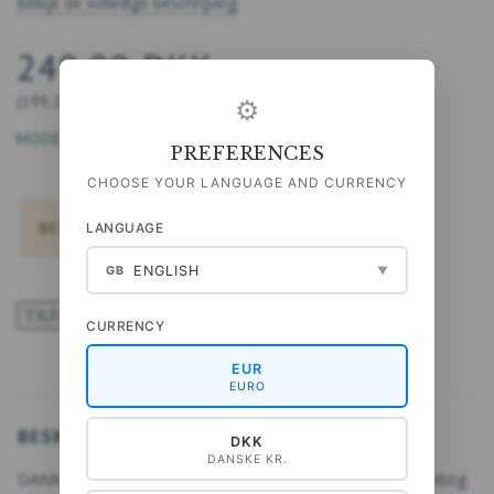
Bekijk de volledige beschrijving
249,00 DKK
(
199,20 DKK
EXCL. BTW
)
⚙
MODEL:
9788793159204
PREFERENCES
CHOOSE YOUR LANGUAGE AND CURRENCY
BESTELLEN NIET MOGELIJK!
LANGUAGE
ENGLISH
GB
▼
TILFØJ TIL ØNSKESKYEN
CURRENCY
EUR
EURO
BESKRIVELSE
DKK
DANSKE KR.
DANMARKS ÆLDSTE KOGEBOG er den ældste trykte kogebog