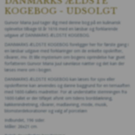
DANMARKS ÆLDSTE
KOGEBOG - UDSOLGT
Gunvor Maria Juul tager dig med denne bog på en kulinarisk
oplevelse tilbage til år 1616 med en læsbar og forklarende
udgave af DANMARKS ÆLDSTE KOGEBOG.
DANMARKS ÆLDSTE KOGEBOG foreligger her for første gang i
en læsbar udgave med forklaringer om de enkelte opskrifter,
råvarer, mv. Et lille mysterium om bogens oprindelse har givet
forfatteren Gunvor Maria Juul søvnløse nætter og det kan der
læses mere om i bogen.
DANMARKS ÆLDSTE KOGEBOG kan læses for sjov eller
opskrifterne kan anvendes og danne baggrund for en temaaften
med 1600-tallets madretter. For at understøtte stemningen fra
1600-tallet er der tilføjet afsnit om tidens borddækning,
køkkenindretning, råvarer, madlavning, mode, musik,
blomsterdekorationer og valg af porcelæn
Indbundet, 196 sider.
Måler: 26x21 cm.