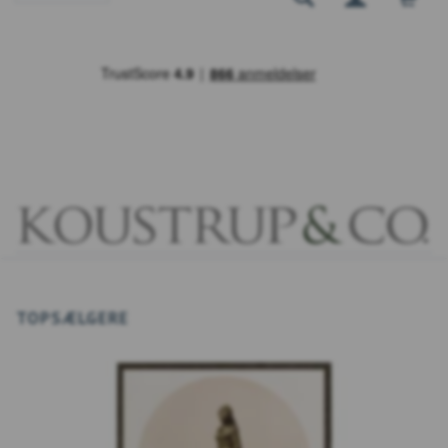
TOPSÆLGERE