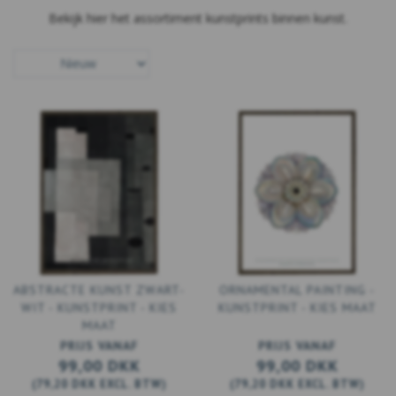
Bekijk hier het assortiment kunstprints binnen kunst.
ABSTRACTE KUNST ZWART-
ORNAMENTAL PAINTING -
WIT - KUNSTPRINT - KIES
KUNSTPRINT - KIES MAAT
MAAT
PRIJS VANAF
PRIJS VANAF
99,00 DKK
99,00 DKK
(
79,20 DKK
EXCL. BTW
)
(
79,20 DKK
EXCL. BTW
)