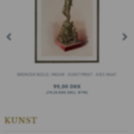
BRONZEN BEELD, VROUW - KUNSTPRINT - KIES MAAT
99,00 DKK
(
79,20 DKK
EXCL. BTW
)
BEKIJK ALLE OPTIES
KUNST