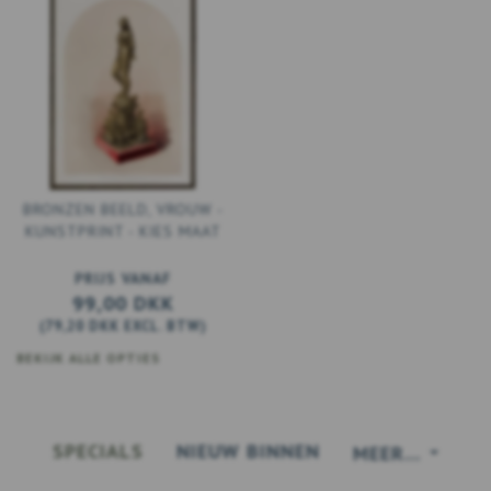
BRONZEN BEELD, VROUW -
KUNSTPRINT - KIES MAAT
PRIJS VANAF
99,00 DKK
(
79,20 DKK
EXCL. BTW
)
BEKIJK ALLE OPTIES
SPECIALS
NIEUW BINNEN
MEER...