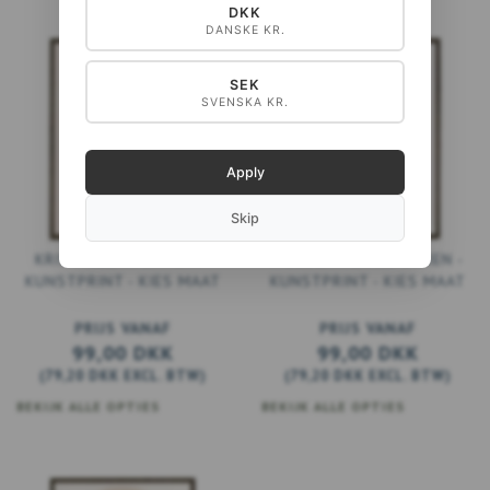
DKK
DANSKE KR.
SEK
SVENSKA KR.
Apply
Skip
KRISTALLEN FONTEIN -
MOEDER MET KINDEREN -
KUNSTPRINT - KIES MAAT
KUNSTPRINT - KIES MAAT
PRIJS VANAF
PRIJS VANAF
99,00 DKK
99,00 DKK
(
79,20 DKK
EXCL. BTW
)
(
79,20 DKK
EXCL. BTW
)
BEKIJK ALLE OPTIES
BEKIJK ALLE OPTIES