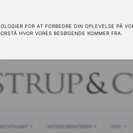
OLOGIER FOR AT FORBEDRE DIN OPLEVELSE PÅ VOR
FORSTÅ HVOR VORES BESØGENDE KOMMER FRA.
S
NSICHTKAART
INTERIEURONTWERP
SPEL