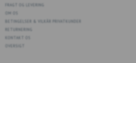
FRAGT OG LEVERING
OM OS
BETINGELSER & VILKÅR PRIVATKUNDER
RETURNERING
KONTAKT OS
OVERSIGT
KONTO
MIN KONTO
ADRESSEBOG
ØNSKELISTE
ORDREHISTORIK
NYHEDSBREV