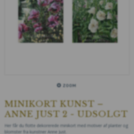
ZOOM
MINIKORT KUNST –
ANNE JUST 2 - UDSOLGT
Her får du flotte dekorerede minikort med motiver af planter og
blomster fra kunstner Anne Just.