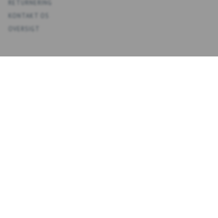
RETURNERING
KONTAKT OS
OVERSIGT
KONTO
MIN KONTO
ADRESSEBOG
ØNSKELISTE
ORDREHISTORIK
NYHEDSBREV
NYHEDSBREV
EMAIL-
TILMELD
ADRESSE