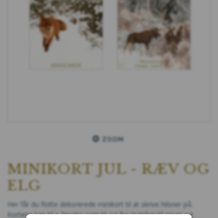
ZOOM
MINIKORT JUL - RÆV OG
ELG
Her får du flotte dekorerede minikort til at skrive hilsner på.
Kortene kan bl.a. bruges som til-og-fra-mærker til gaver og