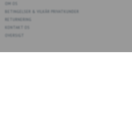
OM OS
BETINGELSER & VILKÅR PRIVATKUNDER
RETURNERING
KONTAKT OS
OVERSIGT
KONTO
MIN KONTO
ADRESSEBOG
ØNSKELISTE
ORDREHISTORIK
NYHEDSBREV
NYHEDSBREV