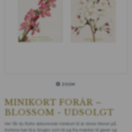
ZOOM
MINIKORT FORÅR –
BLOSSOM - UDSOLGT
Her får du flotte dekorerede minikort til at skrive hilsner på.
Kortene kan bl.a. bruges som til-og-fra-mærker til gaver og