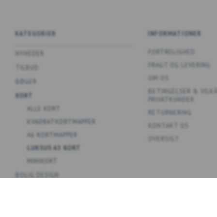
KATEGORIER
INFORMATIONER
FORTROLIGHED
NYHEDER
FRAGT OG LEVERING
TILBUD
OM OS
BØGER
BETINGELSER & VILK
KORT
PRIVATKUNDER
ALLE KORT
RETURNERING
KVADRATKORTMAPPER
KONTAKT OS
A6 KORTMAPPER
OVERSIGT
LUKSUS A5 KORT
MINIKORT
BOLIG DESIGN
SPIL
PLAKATER
KOLLEKTIONER