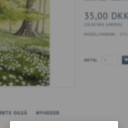
35,00 DK
(
28,00 DKK
U/MOMS
)
MODEL/VARENR.:
571
ANTAL
ØBTE OGSÅ
NYHEDER