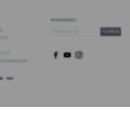
NYHEDSBREV
EMAIL-
O.
TILMELD
ADRESSE
 13A
 1777
USTRUPCO.DK