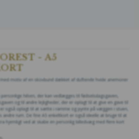
OREST - A5
KORT
rt med motiv af en skovbund dækket af duftende hvide anemoner
n personlige hilsen, der kan vedlægges til fødselsdagsgaven,
aven og til andre lejligheder, der er oplagt til at give en gave til
t er også oplagt til at sætte i ramme og pynte på væggen i stuen,
andre rum. De fine A5 enkeltkort er også ideelle at bruge til at
 hjemligt ved at skabe en personlig billedvæg med flere kort
m.