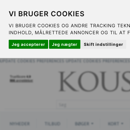
VI BRUGER COOKIES
VI BRUGER COOKIES OG ANDRE TRACKING TEKN
INDHOLD, MÅLRETTEDE ANNONCER OG TIL AT 
Jeg accepterer
Jeg nægter
Skift indstillinger
UPDATE COOKIES PREFERENCES
UPDATE COOKIES PREFERENCE
NYHEDER
TILBUD
BØGER
KORT