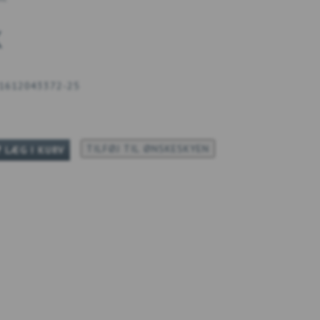
K
1612043372-25
TILFØJ TIL ØNSKESKYEN
LÆG I KURV