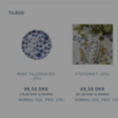
TILBUD
PICNIC TALLERKEN Ø25
STOFSERVIET - EFEU
- EFEU
99,50 DKK
69,50 DKK
(
79,60 DKK
U/MOMS
)
(
55,60 DKK
U/MOMS
)
199,00 DKK
13
LÆG I KURV
LÆG I KURV