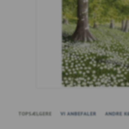
TOPSÆLGERE
VI ANBEFALER
ANDRE K