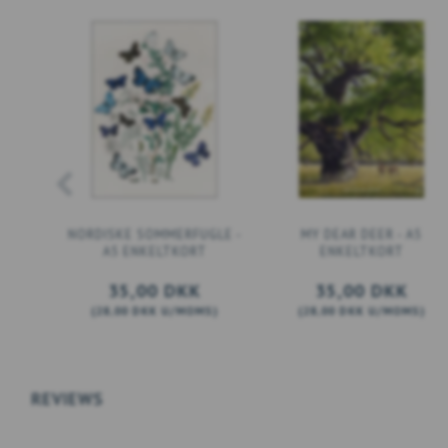
NORDISKE SOMMERFUGLE -
MY DEAR DEER - A5
A5 ENKELTKORT
ENKELTKORT
35,00 DKK
35,00 DKK
(
28,00 DKK
U/MOMS
)
(
28,00 DKK
U/MOMS
)
LÆG I KURV
SE PRODUKTET
REVIEWS