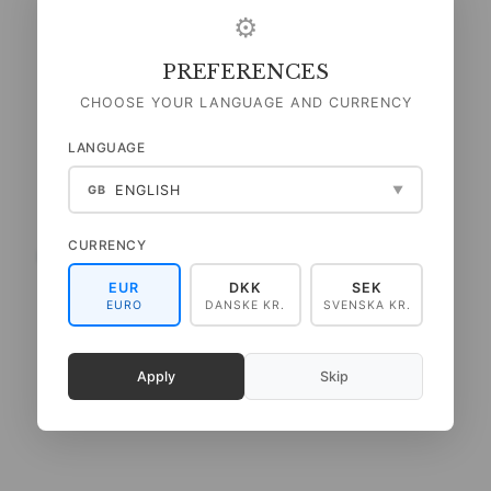
⚙
PREFERENCES
CHOOSE YOUR LANGUAGE AND CURRENCY
LANGUAGE
ENGLISH
GB
▼
CURRENCY
INSECTS - A5 ENKELTKORT
SOLSIKKE - A5
ENKELTKORT
EUR
DKK
SEK
EURO
DANSKE KR.
SVENSKA KR.
35,00 DKK
35,00 DKK
(
28,00 DKK
U/MOMS
)
(
28,00 DKK
U/MOMS
)
LÆG I KURV
Apply
Skip
SE PRODUKTET