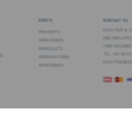
KONTO
KONTAKT OS
KOUSTRUP & C
MIN KONTO
PIBE MØLLEVEJ
ADRESSEBOG
3400 HILLERØD
ØNSKELISTE
TEL. +45 44 95
ÅR
ORDREHISTORIK
KOUSTRUP@KO
NYHEDSBREV