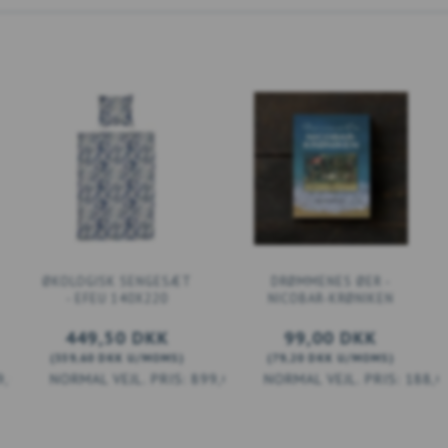
ØKOLOGISK SENGESÆT
DRØMMENES ØER -
- EFEU 140X220
NICOBAR-KRØNIKEN
449,50 DKK
99,00 DKK
(
359,60 DKK
U/MOMS
)
(
79,20 DKK
U/MOMS
)
9,00 DKK
899,00 DKK
188,0
LÆG I KURV