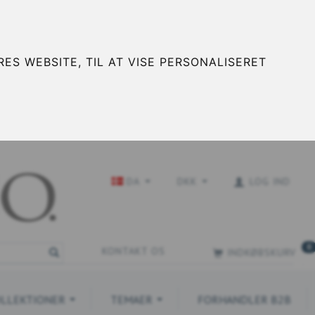
ES WEBSITE, TIL AT VISE PERSONALISERET
DA
DKK
LOG IND
0
KONTAKT OS
INDKØBSKURV
LLEKTIONER
TEMAER
FORHANDLER B2B