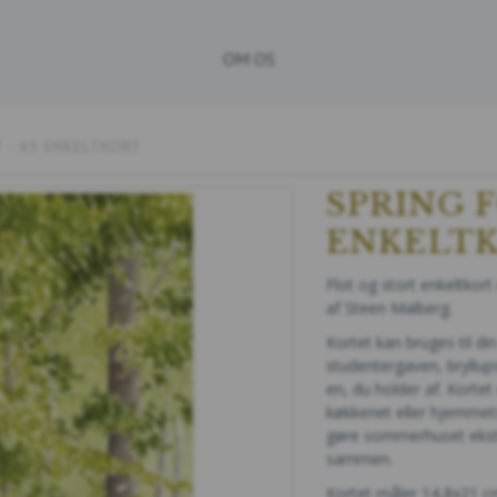
OM OS
 - A5 ENKELTKORT
SPRING F
ENKELT
Flot og stort enkeltko
af Steen Malberg.
Kortet kan bruges til di
studentergaven, bryllupsg
en, du holder af. Korte
køkkenet eller hjemmets 
gøre sommerhuset ekstra
sammen.
Kortet måler 14,8x21 c