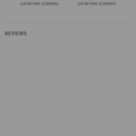
(
28,00 DKK
U/MOMS
)
(
28,00 DKK
U/MOMS
)
(
LÆG I KURV
SE PRODUKTET
REVIEWS