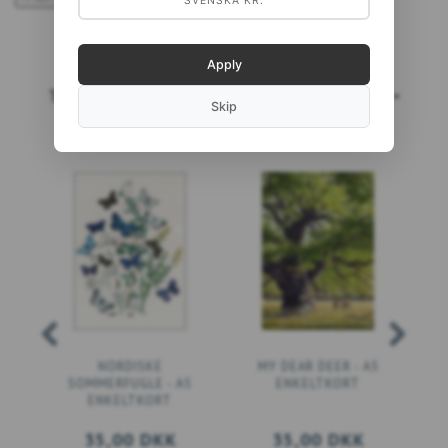
SVENSKA KR.
Apply
TOPSÆLGERE
LÆS MERE...
Skip
NORDISKE
MY DEAR DEER - A5
SOMMERFUGLE - A5
ENKELTKORT
ENKELTKORT
35,00 DKK
35,00 DKK