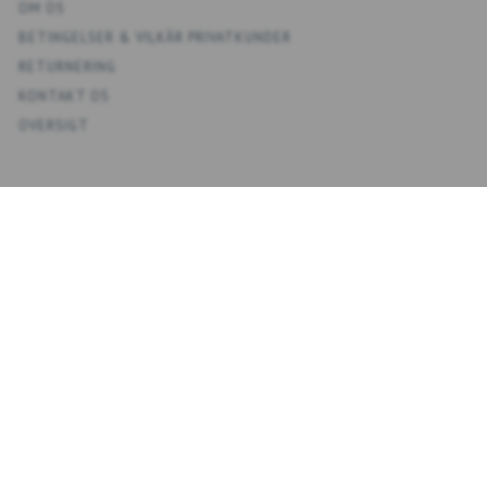
OM OS
BETINGELSER & VILKÅR PRIVATKUNDER
RETURNERING
KONTAKT OS
OVERSIGT
KONTO
MIN KONTO
ADRESSEBOG
ØNSKELISTE
ORDREHISTORIK
NYHEDSBREV
NYHEDSBREV