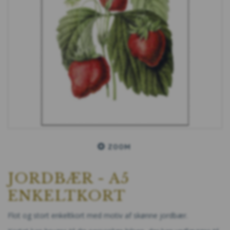
ZOOM
JORDBÆR - A5
ENKELTKORT
Flot og stort enkeltkort med motiv af skønne jordbær.