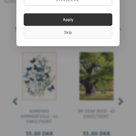
SVENSKA KR.
Apply
TOPSÆLGERE
LÆS MERE...
Skip
NORDISKE
MY DEAR DEER - A5
SOMMERFUGLE - A5
ENKELTKORT
ENKELTKORT
35,00 DKK
35,00 DKK