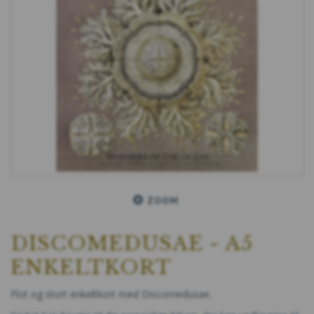
ZOOM
DISCOMEDUSAE - A5
ENKELTKORT
Flot og stort enkeltkort med Discomedusae.