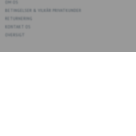
OM OS
BETINGELSER & VILKÅR PRIVATKUNDER
RETURNERING
KONTAKT OS
OVERSIGT
KONTO
MIN KONTO
ADRESSEBOG
ØNSKELISTE
ORDREHISTORIK
NYHEDSBREV
NYHEDSBREV