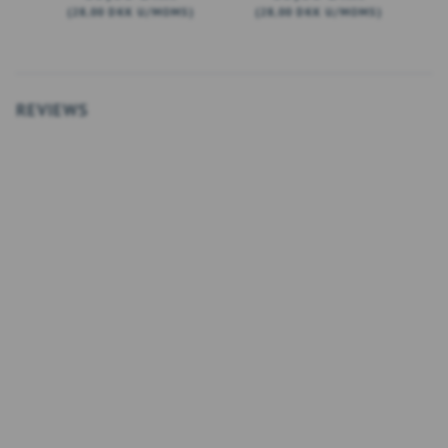
(
28,00 DKK
U/MOMS
)
(
28,00 DKK
U/MOMS
)
(
LÆG I KURV
SE PRODUKTET
REVIEWS