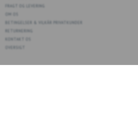
FRAGT OG LEVERING
OM OS
BETINGELSER & VILKÅR PRIVATKUNDER
RETURNERING
KONTAKT OS
OVERSIGT
KONTO
MIN KONTO
ADRESSEBOG
ØNSKELISTE
ORDREHISTORIK
NYHEDSBREV