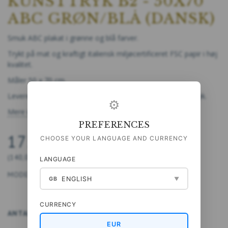
KUNSTTRYK B2 - 50X70
ABC GRØN/BLÅ (DANSK)
Smuk ABC plakat i grønne og blå farver.
Trykt på mat og kraftigt italiensk miljøcertificeret FSC papir i høj
kvalitet.
Måler 50 x 70 cm.
Leveres rullet med silkepapir i trekantet paprør med sølvtryk.
⚙
Mere information
PREFERENCES
175,00 DKK
CHOOSE YOUR LANGUAGE AND CURRENCY
(
140,00 DKK
U/MOMS
)
LANGUAGE
MODEL/VARENR.:
5711612031720
ENGLISH
GB
▼
CURRENCY
ANTAL
LÆG I KURV
EUR