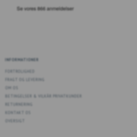
INFORMATIONER
FORTROLIGHED
FRAGT OG LEVERING
OM OS
BETINGELSER & VILKÅR PRIVATKUNDER
RETURNERING
KONTAKT OS
OVERSIGT