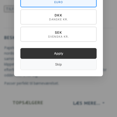
EURO
TILFØJ TIL ØNSKESKYEN
DKK
DANSKE KR.
SEK
BESKRIVELSE
SVENSKA KR.
Papirkunstner Sonia Brandes har klippet bogstaver med
nordiske planter og dyr. Hvert bogstav er nøje klippet ud
Apply
sammen med et dyr eller en plante. Hvert bogstav er nøje
klippet ud sammen med et dyr eller en plante og er
Skip
efterfølgende grafisk sat op. Her er f.eks. V for valmue, O for
odder eller E for Elg.
Passer perfekt til børneværelset.
TOPSÆLGERE
LÆS MERE...