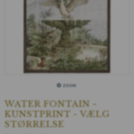
ZOOM
WATER FONTAIN -
KUNSTPRINT - VÆLG
STØRRELSE