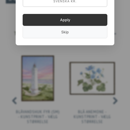
SVENSKA KR.
Apply
Skip
TOPSÆLGERE
LÆS MERE...
BLÅVANDSHUK FYR (SM)
BLÅ ANEMONE -
- KUNSTPRINT - VÆLG
KUNSTPRINT - VÆLG
STØRRELSE
STØRRELSE