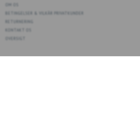
OM OS
BETINGELSER & VILKÅR PRIVATKUNDER
RETURNERING
KONTAKT OS
OVERSIGT
KONTO
MIN KONTO
ADRESSEBOG
ØNSKELISTE
ORDREHISTORIK
NYHEDSBREV
NYHEDSBREV