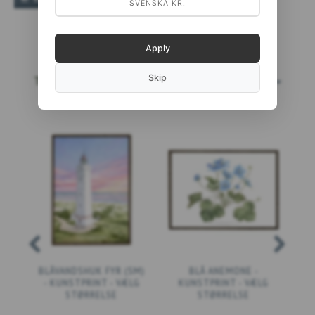
SVENSKA KR.
Apply
Skip
TOPSÆLGERE
LÆS MERE...
BLÅVANDSHUK FYR (SM)
BLÅ ANEMONE -
- KUNSTPRINT - VÆLG
KUNSTPRINT - VÆLG
STØRRELSE
STØRRELSE