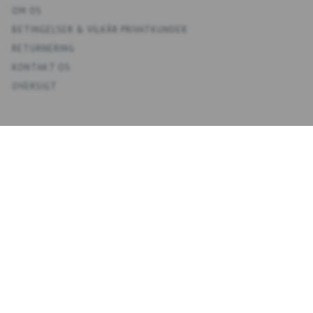
OM OS
BETINGELSER & VILKÅR PRIVATKUNDER
RETURNERING
KONTAKT OS
OVERSIGT
KONTO
MIN KONTO
ADRESSEBOG
ØNSKELISTE
ORDREHISTORIK
NYHEDSBREV
NYHEDSBREV