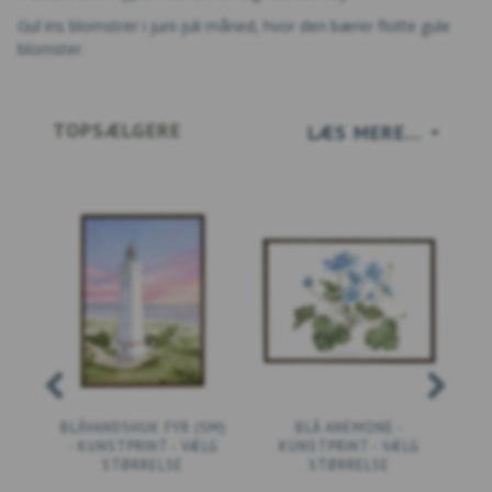
Gul iris blomstrer i juni-juli måned, hvor den bærer flotte gule
blomster.
TOPSÆLGERE
LÆS MERE...
BLÅVANDSHUK FYR (SM)
BLÅ ANEMONE -
- KUNSTPRINT - VÆLG
KUNSTPRINT - VÆLG
STØRRELSE
STØRRELSE