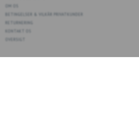
OM OS
BETINGELSER & VILKÅR PRIVATKUNDER
RETURNERING
KONTAKT OS
OVERSIGT
KONTO
MIN KONTO
ADRESSEBOG
ØNSKELISTE
ORDREHISTORIK
NYHEDSBREV
NYHEDSBREV