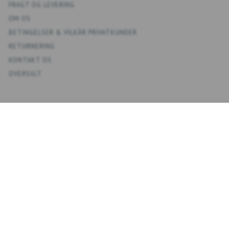
FRAGT OG LEVERING
OM OS
BETINGELSER & VILKÅR PRIVATKUNDER
RETURNERING
KONTAKT OS
OVERSIGT
KONTO
MIN KONTO
ADRESSEBOG
ØNSKELISTE
ORDREHISTORIK
NYHEDSBREV