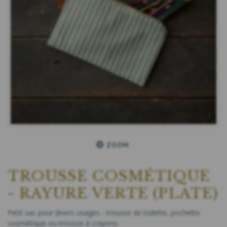
ZOOM
TROUSSE COSMÉTIQUE
- RAYURE VERTE (PLATE)
Petit sac pour divers usages - trousse de toilette, pochette
cosmétique ou trousse à crayons.