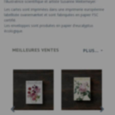
l'illustratrice scientifique et artiste Susanne Weitemeyer.
Les cartes sont imprimées dans une imprimerie européenne
labellisée svanemærket et sont fabriquées en papier FSC
certifié.
Les enveloppes sont produites en papier d'eucalyptus
écologique.
MEILLEURES VENTES
PLUS...