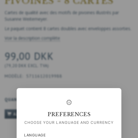
PIVOINES - 8 CARTES
Cartes de qualité avec des motifs de pivoines illustrés par
Susanne Weitemeyer.
Le paquet contient 8 cartes doubles avec enveloppes assorties.
Voir la description complète
99,00 DKK
(
79,20 DKK
EXCL. TVA
)
MODÈLE:
5711612019988
QUANTITÉ
⚙
PREFERENCES
AJOUTER AU PANIER
CHOOSE YOUR LANGUAGE AND CURRENCY
LANGUAGE